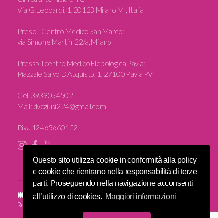
Via G. Leopardi, 1, 20123 Milano MI, Italia
Preso il Centro Medico San Marco:
via Simone Martini 22/a, Milano
Presso il centro Medico Flebologica Pavia:
Piazzale Salvo D'Acquisto, 1, 27100 Pavia PV
Cel.
3939054502
Mail:
dvcgiusi224@gmail.com
P.iva 12465660152
Questo sito utilizza cookie in conformità alla policy
e cookie che rientrano nella responsabilità di terze
parti. Proseguendo nella navigazione acconsenti
Sito e posizionamento realizzato dall'
Agenzia web Milano
Web
all’utilizzo di cookies.
Maggiori informazioni
Revolution.
© 2016 Fisioterapia Donna. Iscrizione all'albo n. 2826. All Rights