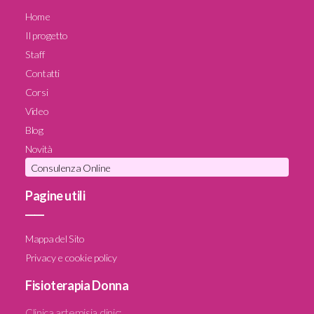
Home
Il progetto
Staff
Contatti
Corsi
Video
Blog
Novità
Consulenza Online
Pagine utili
____
Mappa del Sito
Privacy e cookie policy
Fisioterapia Donna
Clinica artemisia clinic
: