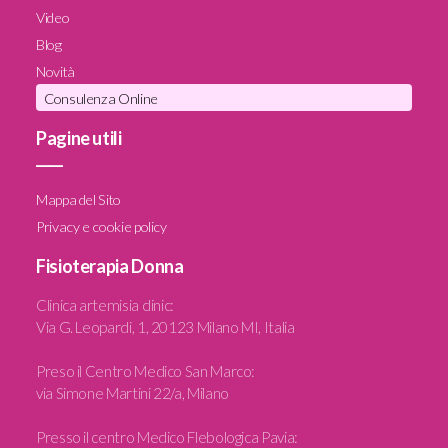
Video
Blog
Novità
Consulenza Online
Pagine utili
____
Mappa del Sito
Privacy e cookie policy
Fisioterapia Donna
Clinica artemisia clinic
:
Via G. Leopardi, 1, 20123 Milano MI, Italia
Preso il Centro Medico San Marco:
via Simone Martini 22/a, Milano
Presso il centro Medico Flebologica Pavia: