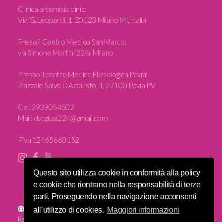
Clinica artemisia clinic
:
Via G. Leopardi, 1, 20123 Milano MI, Italia
Preso il Centro Medico San Marco:
via Simone Martini 22/a, Milano
Presso il centro Medico Flebologica Pavia:
Piazzale Salvo D'Acquisto, 1, 27100 Pavia PV
Cel.
3939054502
Mail:
dvcgiusi224@gmail.com
P.iva 12465660152
Questo sito utilizza cookie in conformità alla policy
e cookie che rientrano nella responsabilità di terze
parti. Proseguendo nella navigazione acconsenti
Sito e posizionamento realizzato dall'
Agenzia web Milano
Web
all’utilizzo di cookies.
Maggiori informazioni
Revolution.