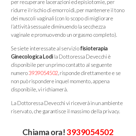
per recuperare lacerazioni ed episiotomie, per
ridurre il rischio di emorroidi, per mantenere il tono
dei muscoli vaginali (con lo scopo di migliorare
l’attività sessuale diminuendo la secchezza
vaginale e promuovendo un orgasmo completo).
Se siete interessate al servizio
fisioterapia
Ginecologica Lodi
la Dottoressa Devecchi è
disponibile per un primo contatto al seguente
numero
3939054502
, risponde direttamente e se
non può rispondere inquel momento, appena
disponibile, vi richiamerà.
La Dottoressa Devecchi vi riceverà in un ambiente
riservato, che garantisce il massimo della privacy.
Chiama ora!
3939054502