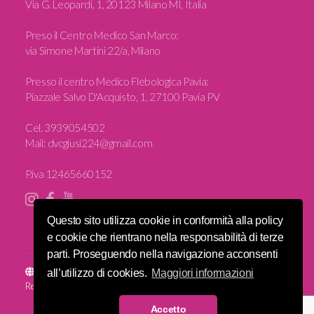
Via G. Leopardi, 1, 20123 Milano MI, Italia
Preso il Centro Medico San Marco:
via Simone Martini 22/a, Milano
Presso il centro Medico Flebologica Pavia:
Piazzale Salvo D'Acquisto, 1, 27100 Pavia PV
Cel.
3939054502
Mail:
dvcgiusi224@gmail.com
P.iva 12465660152
Questo sito utilizza cookie in conformità alla policy
e cookie che rientrano nella responsabilità di terze
parti. Proseguendo nella navigazione acconsenti
Sito e posizionamento realizzato dall'
Agenzia web Milano
Web
all’utilizzo di cookies.
Maggiori informazioni
Revolution.
© 2016 Fisioterapia Donna. Iscrizione all'albo n. 2826. All Rights
Accetto
Reserved