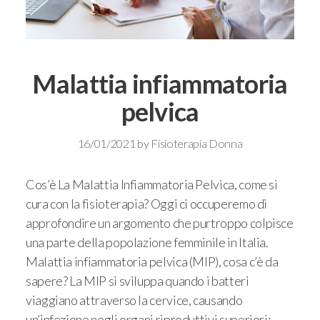
Malattia infiammatoria
pelvica
16/01/2021
by
Fisioterapia Donna
Cos’è La Malattia Infiammatoria Pelvica, come si
cura con la fisioterapia? Oggi ci occuperemo di
approfondire un argomento che purtroppo colpisce
una parte della popolazione femminile in Italia.
Malattia infiammatoria pelvica (MIP), cosa c’è da
sapere? La MIP si sviluppa quando i batteri
viaggiano attraverso la cervice, causando
un’infezione negli organi riproduttivi superiori: