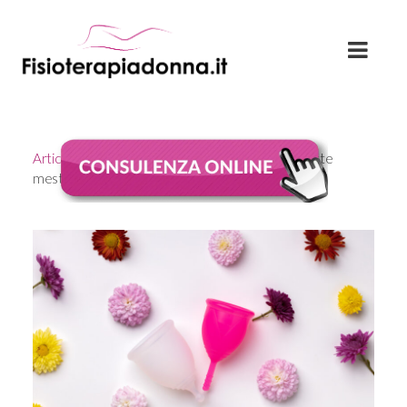
Articoli
Currently viewing the category: "Coppette
mestruali come si usano?"