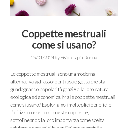
Coppette mestruali
come si usano?
25/01/2024
by
Fisioterapia Donna
Le coppette mestruali sono una moderna
alternativa agli assorbenti usa e getta che sta
guadagnando popolarità grazie alla loro natura
ecologica ed economica. Ma le coppette mestruali
come si usano? Esploriamo i molteplici benefici e
l’utilizzo corretto di queste coppette,
sottolineando la loro importanza come scelta
salutare e sostenibile per l’igiene femminile.