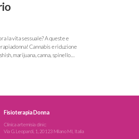
rio
ra la vita sessuale? A queste e
terapiadonna! Cannabis e riduzione
shish, marijuana, canna, spinello…
Fisioterapia Donna
Clinica artemisia clinic
:
Via G. Leopardi, 1, 20123 Milano MI, Italia