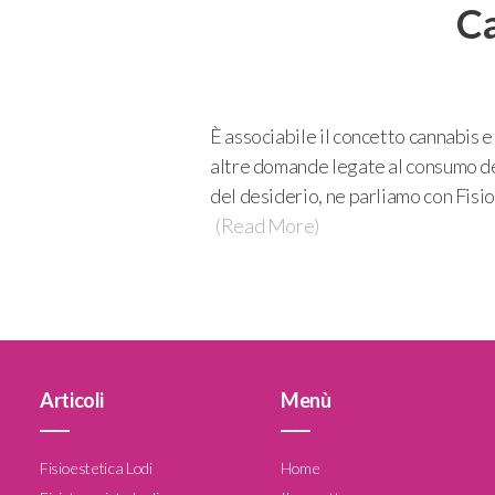
Ca
È associabile il concetto cannabis 
altre domande legate al consumo de
del desiderio, ne parliamo con Fisio
(Read More)
Articoli
Menù
____
____
Fisioestetica Lodi
Home