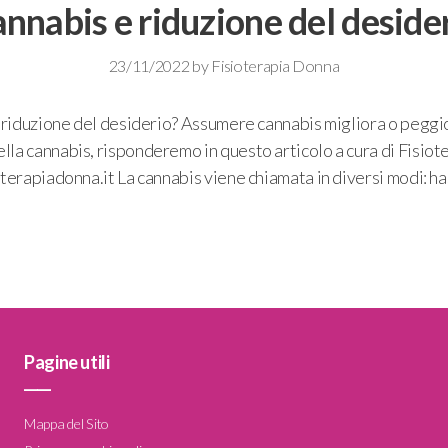
nnabis e riduzione del deside
23/11/2022
by
Fisioterapia Donna
e riduzione del desiderio? Assumere cannabis migliora o peggio
lla cannabis, risponderemo in questo articolo a cura di Fisio
terapiadonna.it La cannabis viene chiamata in diversi modi: ha
Pagine utili
____
Mappa del Sito