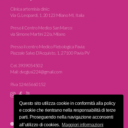
Clinica artemisia clinic
:
Via G. Leopardi, 1, 20123 Milano MI, Italia
Preso il Centro Medico San Marco:
via Simone Martini 22/a, Milano
Presso il centro Medico Flebologica Pavia:
Piazzale Salvo D'Acquisto, 1, 27100 Pavia PV
Cel.
3939054502
Mail:
dvcgiusi224@gmail.com
P.iva 12465660152
Questo sito utilizza cookie in conformità alla policy
e cookie che rientrano nella responsabilità di terze
parti. Proseguendo nella navigazione acconsenti
Sito e posizionamento realizzato dall'
Agenzia web Milano
Web
all’utilizzo di cookies.
Maggiori informazioni