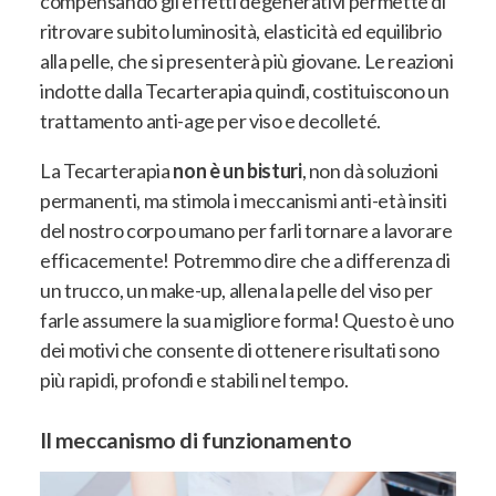
compensando gli effetti degenerativi permette di
ritrovare subito luminosità, elasticità ed equilibrio
alla pelle, che si presenterà più giovane.
Le reazioni
indotte dalla Tecarterapia quindi, costituiscono un
trattamento anti-age per viso e decolleté.
La Tecarterapia
non è un bisturi
, non dà soluzioni
permanenti, ma stimola i meccanismi anti-età insiti
del nostro corpo umano per farli tornare a lavorare
efficacemente! Potremmo dire che a differenza di
un trucco, un make-up, allena la pelle del viso per
farle assumere la sua migliore forma! Questo è uno
dei motivi che consente di ottenere risultati sono
più rapidi, profondi e stabili nel tempo.
Il meccanismo di funzionamento