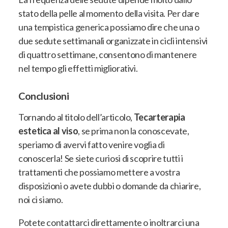
stato della pelle al momento della visita. Per dare
una tempistica generica possiamo dire che una o
due sedute settimanali organizzate in cicli intensivi
di quattro settimane, consentono di mantenere
nel tempo gli effetti migliorativi.
Conclusioni
Tornando al titolo dell’articolo,
Tecarterapia
estetica al viso
, se prima non la conoscevate,
speriamo di avervi fatto venire voglia di
conoscerla! Se siete curiosi di scoprire tutti i
trattamenti che possiamo mettere a vostra
disposizioni o avete dubbi o domande da chiarire,
noi ci siamo.
Potete contattarci direttamente o inoltrarci una