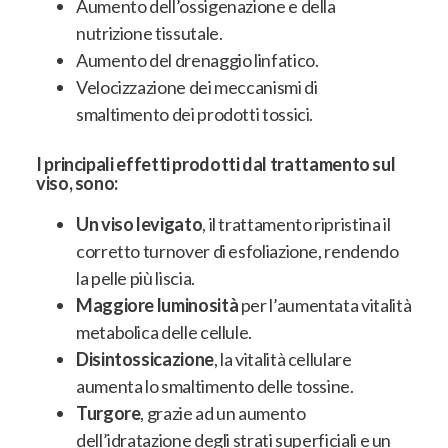
Aumento dell’ossigenazione e della
nutrizione tissutale.
Aumento del drenaggio linfatico.
Velocizzazione dei meccanismi di
smaltimento dei prodotti tossici.
I principali effetti prodotti dal trattamento sul
viso, sono:
Un viso levigato
, il trattamento ripristina il
corretto turnover di esfoliazione, rendendo
la pelle più liscia.
Maggiore luminosità
per l’aumentata vitalità
metabolica delle cellule.
Disintossicazione
, la vitalità cellulare
aumenta lo smaltimento delle tossine.
Turgore
, grazie ad un aumento
dell’idratazione degli strati superficiali e un