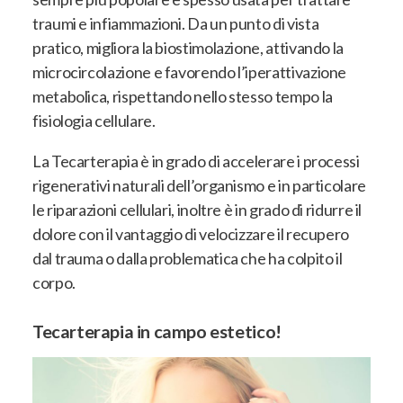
traumi e infiammazioni. Da un punto di vista
pratico, migliora la biostimolazione, attivando la
microcircolazione e favorendo l’iperattivazione
metabolica, rispettando nello stesso tempo la
fisiologia cellulare.
La Tecarterapia è in grado di accelerare i processi
rigenerativi naturali dell’organismo e in particolare
le riparazioni cellulari, inoltre è in grado di ridurre il
dolore con il vantaggio di velocizzare il recupero
dal trauma o dalla problematica che ha colpito il
corpo.
Tecarterapia in campo estetico!