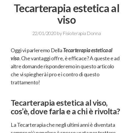
Tecarterapia estetica al
viso
22/01/2020
by
Fisioterapia Donna
Oggi vi parleremo Della
Tecarterapia estetica al
viso
. Che vantaggi offre, è efficace? A queste e ad
altre domande risponderemo in questo articolo
che vi spiegherà i pro e i contro di questo
trattamento!
Tecarterapia estetica al viso,
cos’è, dove farla e a chi è rivolta?
La Tecarterapia che negli ultimi anni è diventata
sempre più popolare è spesso usata per trattare