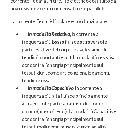
corrente Tecar a un circuito elettrico costituito da
una resistenza e un condensatore in parallelo.
La corrente Tecar è bipolare e può funzionare:
In modalità Resistiva
, la corrente a
frequenza più bassa fluisce attraverso le
parti resistive del corpo (ossa, legamenti,
tendini importanti ecc.). La modalità resistiva
concentra l’energia principalmente sui
tessuti duri, come articolazioni, legamenti,
tendini e ossa.
In modalità Capacitivo
, la corrente a
frequenza più alta fluisce principalmente
attraverso le parti capacitive del corpo
umano (muscoli, ecc.). La modalità Capacitive
concentra l’energia principalmente sui
tessuti molli come muscoli e aree ad alto