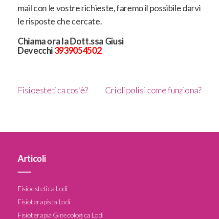
mail con le vostre richieste, faremo il possibile darvi
le risposte che cercate.
Chiama ora la Dott.ssa Giusi
Devecchi
3939054502
Fisioestetica cos’è?
Criolipolisi come funziona?
Articoli
____
Fisioestetica Lodi
Fisioterapista Lodi
Fisioterapia Ginecologica Lodi