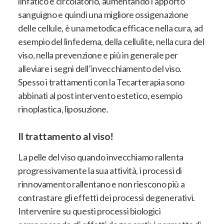
linfatico e circolatorio, aumentando l’apporto
sanguigno e quindi una migliore ossigenazione
delle cellule, è una metodica efficace nella cura, ad
esempio del linfedema, della cellulite, nella cura del
viso, nella prevenzione e più in generale per
alleviare i segni dell’invecchiamento del viso.
Spesso i trattamenti con la Tecarterapia sono
abbinati al post intervento estetico, esempio
rinoplastica, liposuzione.
Il trattamento al viso!
La pelle del viso quando invecchiamo rallenta
progressivamente la sua attività, i processi di
rinnovamento rallentano e non riescono più a
contrastare gli effetti dei processi degenerativi.
Intervenire su questi processi biologici