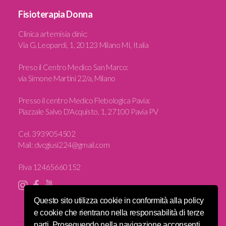
Fisioterapia Donna
Clinica artemisia clinic
:
Via G. Leopardi, 1, 20123 Milano MI, Italia
Preso il Centro Medico San Marco:
via Simone Martini 22/a, Milano
Presso il centro Medico Flebologica Pavia:
Piazzale Salvo D'Acquisto, 1, 27100 Pavia PV
Cel.
3939054502
Mail:
dvcgiusi224@gmail.com
P.iva 12465660152
Questo sito utilizza cookie in conformità alla policy
e cookie che rientrano nella responsabilità di terze
parti. Proseguendo nella navigazione acconsenti