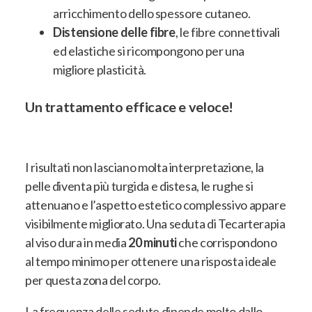
arricchimento dello spessore cutaneo.
Distensione delle fibre
, le fibre connettivali
ed elastiche si ricompongono per una
migliore plasticità.
Un trattamento efficace e veloce!
I risultati non lasciano molta interpretazione, la
pelle diventa più turgida e distesa, le rughe si
attenuano e l’aspetto estetico complessivo appare
visibilmente migliorato. Una seduta di Tecarterapia
al viso dura in media
20 minuti
che corrispondono
al tempo minimo per ottenere una risposta ideale
per questa zona del corpo.
La frequenza delle sedute dipende molto dallo