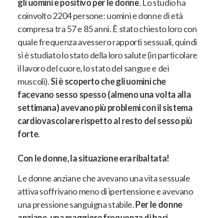
gli uomini e positivo per le donne
. Lo studio ha
coinvolto 2204 persone: uomini e donne di età
compresa tra 57 e 85 anni. È stato chiesto loro con
quale frequenza avessero rapporti sessuali, quindi
si è studiato lo stato della loro salute (
in particolare
il lavoro del cuore, lo stato del sangue e dei
muscoli
).
Si è scoperto che gli uomini che
facevano sesso spesso (almeno una volta alla
settimana) avevano più problemi con il sistema
cardiovascolare rispetto al resto del sesso più
forte
.
Con le donne, la situazione era ribaltata!
Le donne anziane che avevano una vita sessuale
attiva soffrivano meno di ipertensione e avevano
una pressione sanguigna stabile
.
Per le donne
anziane, una maggiore frequenza di baci,