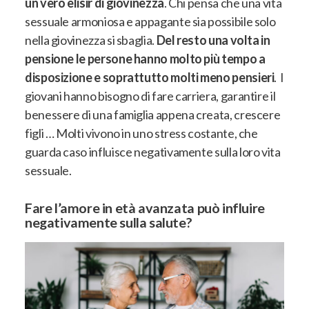
un vero elisir di giovinezza
. Chi pensa che una vita
sessuale armoniosa e appagante sia possibile solo
nella giovinezza si sbaglia.
Del resto una volta in
pensione le persone hanno molto più tempo a
disposizione e soprattutto molti meno pensieri
. I
giovani hanno bisogno di fare carriera, garantire il
benessere di una famiglia appena creata, crescere
figli … Molti vivono in uno stress costante, che
guarda caso influisce negativamente sulla loro vita
sessuale.
Fare l’amore in età avanzata può influire
negativamente sulla salute?