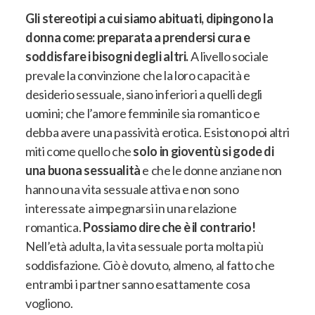
Gli stereotipi a cui siamo abituati, dipingono la
donna come: preparata a prendersi cura e
soddisfare i bisogni degli altri.
A livello sociale
prevale la convinzione che la loro capacità e
desiderio sessuale, siano inferiori a quelli degli
uomini
; che
l’amore femminile sia romantico e
debba avere una passività erotica
. Esistono poi altri
miti come quello che
solo in gioventù si gode di
una buona sessualità
e che
le donne anziane non
hanno una vita sessuale attiva e non sono
interessate a impegnarsi in una relazione
romantica
.
Possiamo dire che è il contrario!
Nell’età adulta, la vita sessuale porta molta più
soddisfazione.
Ciò è dovuto, almeno, al fatto che
entrambi i partner sanno esattamente cosa
vogliono.