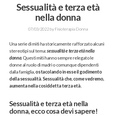
Sessualità e terza età
nella donna
07/03/2022
by
Fisioterapia Donna
Una serie di miti ha storicamente rafforzato alcuni
stereotipi sul tema
:
sessualità e terza età nella
donna
. Questi miti hanno sempre relegato le
donne al ruolo di madri o comunque dipendenti
dalla famiglia,
ostacolando in esse il godimento
della sessualità
.
Sessualità che, come vedremo,
aumenta nella cosiddetta terza età.
Sessualità e terza età nella
donna, ecco cosa devi sapere!