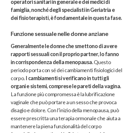
operatori sanitari in generale e dei medici di
famiglia, nonché degli specialisti in Geriatria e
dei fisioterapisti, è fondamentale in questa fase.
Funzione sessuale nelle donne anziane
Generalmente le donne che smettono di avere
rapporti sessuali con il proprio partner, lo fanno
in corrispondenza della menopausa.
Questo
periodo porta con sé dei cambiamenti fisiologici del
corpo.
I cambiamenti si verificano in tutti gli
organi e sistemi, comprese le pareti della vagina.
La funzione più compromessa è la lubrificazione
vaginale che può portare a un sesso che provoca
disagio e dolore
. Con l’inizio della menopausa, può
essere prescritta una terapia ormonale che aiuta a
mantenere la piena funzionalità del corpo