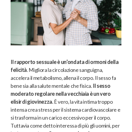
Il rapporto sessuale è un’ondata di ormoni della
felicità
.
Migliora la circolazione sanguigna,
accelera il metabolismo, allena il corpo. Il sesso fa
bene sia alla salute mentale che fisica
.
Il sesso
moderato regolare nella vecchiaia è un vero
elisir di giovinezza.
È vero, la vita intima troppo
intensa crea stress per il sistema cardiovascolare e
si trasforma in un carico eccessivo per il corpo
.
Tuttavia come detto interessa di più gli uomini, per