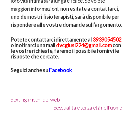
loro vita intima sarà lunga e felice. Se volete
maggiori informazioni,
non esitate a contattarci,
uno dei nostri fisioterapisti, sarà disponibile per
rispondere alle vostre domande sull’argomento
.
Potete contattarci direttamente al
3939054502
o inoltrarci una mail
dvcgiusi224@gmail.com
con
le vostre richieste, faremo il possibile fornirvi le
risposte che cercate.
Seguici anche su
Facebook
Sexting i rischi del web
Sessualità e terza età nell’uomo