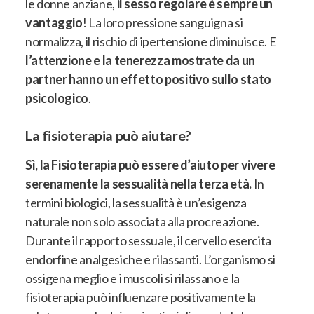
le donne anziane,
il sesso regolare è sempre un
vantaggio
! La loro pressione sanguigna si
normalizza, il rischio di ipertensione diminuisce. E
l’attenzione e la tenerezza mostrate da un
partner hanno un effetto positivo sullo stato
psicologico
.
La fisioterapia può aiutare?
Sì, la Fisioterapia può essere d’aiuto per vivere
serenamente la sessualità nella terza età.
In
termini biologici, la sessualità è un’esigenza
naturale non solo associata alla procreazione.
Durante il rapporto sessuale, il cervello esercita
endorfine analgesiche e rilassanti.
L’organismo si
ossigena meglio e i muscoli si rilassano e la
fisioterapia può influenzare positivamente la