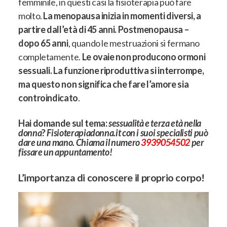
femminile, in questi casi la fisioterapia può fare
molto.
La menopausa inizia in momenti diversi, a
partire dall’età di 45 anni. Postmenopausa –
dopo 65 anni
, quando le mestruazioni si fermano
completamente.
Le ovaie non producono ormoni
sessuali. La funzione riproduttiva si interrompe,
ma questo non significa che fare l’amore sia
controindicato
.
Hai domande sul tema:
sessualità e terza età nella
donna
?
Fisioterapiadonna.it con i suoi specialisti può
dare una mano. Chiama il numero
3939054502
per
fissare un appuntamento!
L’importanza di conoscere il proprio corpo!