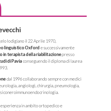
Devecchi
elo lodigiano il 22 Aprile 1970,
eo linguistico Oxford
e successivamente
o in terapista della riabilitazione
presso
tudi di Pavia
conseguendo il diploma di laurea
1993.
one
dal 1996 collaborando sempre con medici
neurologia, angiologi, chirurgia, pneumologia,
n psiconeroimmunoendocrinologia.
 esperienza in ambito ortopedico e