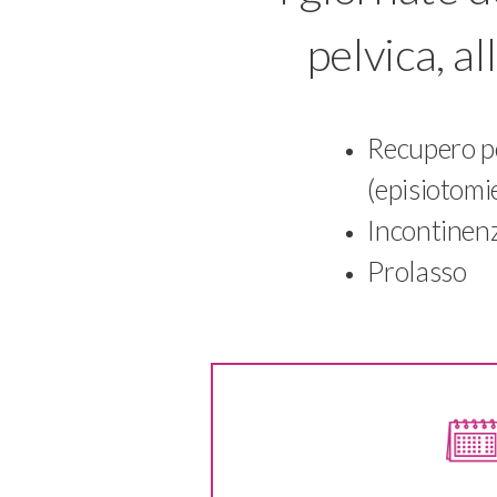
pelvica, al
Recupero p
(episiotomie
Incontinen
Prolasso