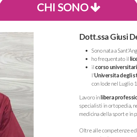
CHI SONO
Dott.ssa Giusi 
Sono nata a Sant'Ang
ho frequentato il
lic
il
corso universitari
l'
Universita degli s
con lode nel Luglio 
Lavoro in
libera professi
specialisti in ortopedia, 
medicina della sport e i
Oltre alle competenze ed