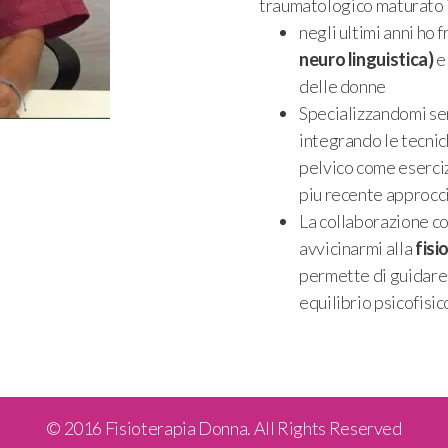
traumatologico maturato i
negli ultimi anni ho 
neuro linguistica)
e
delle donne
Specializzandomi se
integrando le tecnic
pelvico come eserciz
piu recente approcci
La collaborazione co
avvicinarmi alla
fisi
permette di guidare 
equilibrio psicofisic
© 2016 Fisioterapia Donna. All Rights Reserved