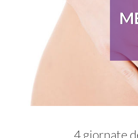
ME
4 giornate d