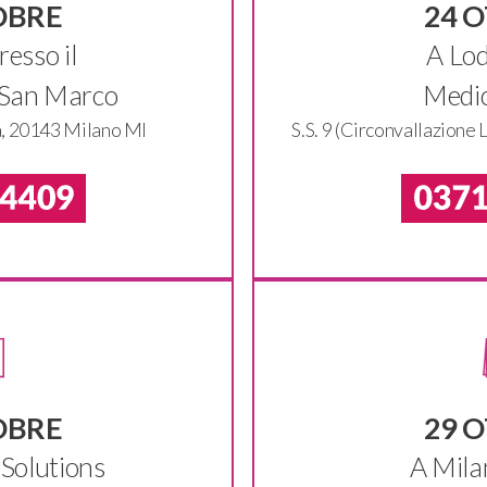
OBRE
24 
esso il
A Lod
 San Marco
Medic
a, 20143 Milano MI
S.S. 9 (Circonvallazione
OBRE
29 
Solutions
A Mila