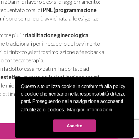
n 20 anni di lavoro e corsi di aggiornamento:
frequentato corsi di
PNL (programmazione
 mi sono sempre più avvicinata alle esigenze
mpre piu in
riabilitazione ginecologica
he tradizionali per il recupero del pavimento
i di rinforzo ,elettrostimolazione e feedback al
o con tecar terapia.
n la dottoressa Forzati mi ha portato ad
oestetica
,un ramo della riabilitazione che mi
le mie pazienti ad uno stato di salute ed
Questo sito utilizza cookie in conformità alla policy
o ottimale.
e cookie che rientrano nella responsabilità di terze
parti. Proseguendo nella navigazione acconsenti
all’utilizzo di cookies.
Maggiori informazioni
Accetto