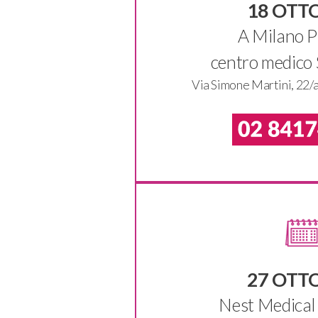
18 OTT
A Milano Pr
centro medico
Via Simone Martini, 22/
27 OTT
Nest Medical 