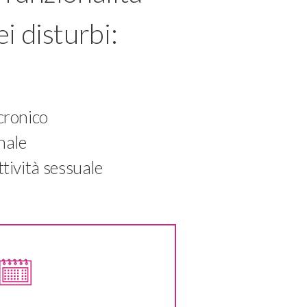
ei disturbi:
cronico
nale
ttività sessuale