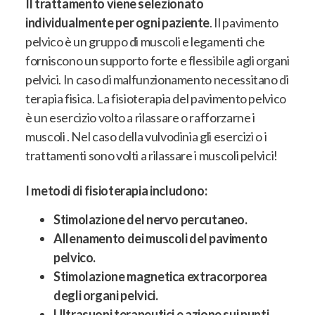
Il trattamento viene selezionato
individualmente per ogni paziente
. Il pavimento
pelvico è un gruppo di muscoli e legamenti che
forniscono un supporto forte e flessibile agli organi
pelvici. In caso di malfunzionamento necessitano di
terapia fisica. La fisioterapia del pavimento pelvico
è un esercizio volto a rilassare o rafforzarne i
muscoli . Nel caso della vulvodinia gli esercizi o i
trattamenti sono volti a rilassare i muscoli pelvici!
I metodi di fisioterapia includono:
Stimolazione del nervo percutaneo.
Allenamento dei muscoli del pavimento
pelvico.
Stimolazione magnetica extracorporea
degli organi pelvici.
Ultrasuoni terapeutici e azione sui punti