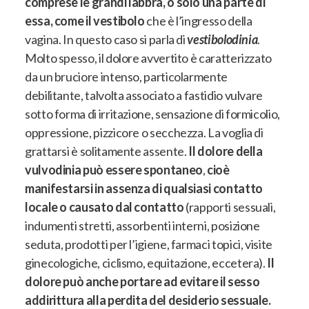
comprese le grandi labbra, o solo una parte di
essa, come il vestibolo
che è l’ingresso della
vagina. In questo caso si parla di
vestibolodinia
.
Molto spesso, il dolore avvertito è caratterizzato
da un bruciore intenso, particolarmente
debilitante, talvolta associato a fastidio vulvare
sotto forma di irritazione, sensazione di formicolio,
oppressione, pizzicore o secchezza. La voglia di
grattarsi è solitamente assente.
Il dolore della
vulvodinia può essere spontaneo
,
cioè
manifestarsi in assenza di qualsiasi contatto
locale o causato dal contatto
(rapporti sessuali,
indumenti stretti, assorbenti interni, posizione
seduta, prodotti per l’igiene, farmaci topici, visite
ginecologiche, ciclismo, equitazione, eccetera).
Il
dolore può anche portare ad evitare il sesso
addirittura alla perdita del desiderio sessuale.