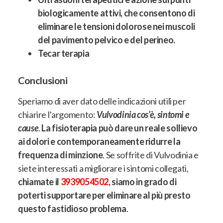
biologicamente attivi, che consentono di
eliminare le tensioni dolorose nei muscoli
del pavimento pelvico e del perineo.
Tecar terapia
Conclusioni
Speriamo di aver dato delle indicazioni utili per
chiarire l’argomento:
Vulvodinia cos’è, sintomi e
cause
.
La fisioterapia può dare un reale sollievo
ai dolori e contemporaneamente ridurre la
frequenza di minzione
. Se soffrite di Vulvodinia e
siete interessati a migliorare i sintomi collegati,
chiamate il
3939054502
, siamo in grado di
poterti supportare per eliminare al più presto
questo fastidioso problema
.