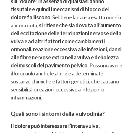
sul “dolore” in assenza di qualsiasi danno
tissutale e quindi i meccanismi di blocco del
dolore falliscono
. Sebbene la causa esatta non sia
ancora nota,
si ritiene che sia dovuta all’aumento
dell eccitazione delle terminazioni nervose della
vulva e ad altri fattori come cambiamenti
ormonali, reazione eccessiva alle infezioni, danni
alle fibre nervose extra nella vulva e debolezza
dei muscoli del pavimento pelvico
. Possono avere
il loro ruolo anche le allergie a determinate
sostanze chimiche e fattori genetici; che causano
sensibilità o reazioni eccessive a infezioni o
infiammazioni.
Quali sono i sintomi della vulvodinia?
Il dolore può interessare l’intera vulva,