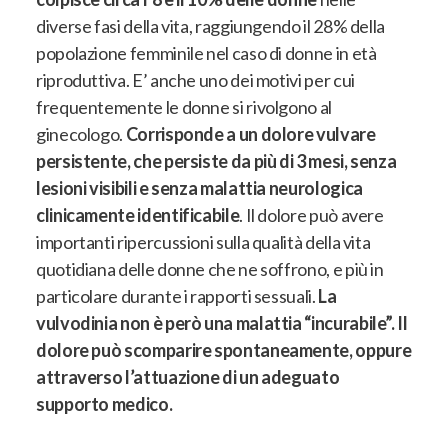
diverse fasi della vita, raggiungendo il 28% della
popolazione femminile nel caso di donne in età
riproduttiva. E’ anche uno dei motivi per cui
frequentemente le donne si rivolgono al
ginecologo.
Corrisponde a un dolore vulvare
persistente, che persiste da più di 3 mesi, senza
lesioni visibili e senza malattia neurologica
clinicamente identificabile
. Il dolore può avere
importanti ripercussioni sulla qualità della vita
quotidiana delle donne che ne soffrono, e più in
particolare durante i rapporti sessuali.
La
vulvodinia non è però una malattia “incurabile”. Il
dolore può scomparire spontaneamente, oppure
attraverso l’attuazione di un adeguato
supporto medico.