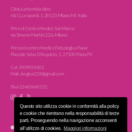
Clinica artemisia clinic
:
Via G. Leopardi, 1, 20123 Milano MI, Italia
Preso il Centro Medico San Marco:
via Simone Martini 22/a, Milano
Presso il centro Medico Flebologica Pavia:
Piazzale Salvo D'Acquisto, 1, 27100 Pavia PV
Cel.
3939054502
Mail:
dvcgiusi224@gmail.com
P.iva 12465660152
Questo sito utilizza cookie in conformità alla policy
e cookie che rientrano nella responsabilità di terze
parti. Proseguendo nella navigazione acconsenti
Sito e posizionamento realizzato dall'
Agenzia web Milano
Web
all’utilizzo di cookies.
Maggiori informazioni