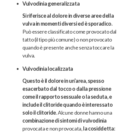
Vulvodinia generalizzata
Si riferisce al dolore in diverse aree della
vulva in momenti diversi ed è sporadico.
Può essere classificato come provocato dal
tatto (il tipo più comune) o non provocato
quando è presente anche senza toccare la
vulva.
Vulvodinia localizzata
Questo è il dolore in un’area, spesso
esacerbato dal tocco o dalla pressione
come il rapporto sessuale o la seduta, e
include il clitoride quando è interessato
solo il clitoride
. Alcune donne hanno una
combinazione di sintomi di vulvodinia
provocata e non provocata,
la cosiddetta: