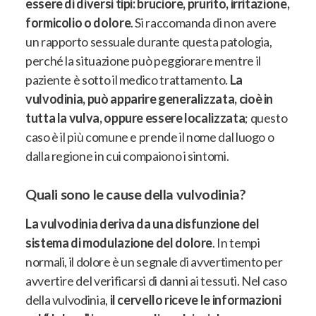
essere di diversi tipi: bruciore, prurito, irritazione,
formicolio o dolore
. Si raccomanda di non avere
un rapporto sessuale durante questa patologia,
perché la situazione può peggiorare mentre il
paziente è sotto il medico trattamento.
La
vulvodinia, può apparire generalizzata, cioè in
tutta la vulva, oppure essere localizzata
; questo
caso è il più comune e prende il nome dal luogo o
dalla regione in cui compaiono i sintomi.
Quali sono le cause della vulvodinia?
La vulvodinia deriva da una disfunzione del
sistema di modulazione del dolore
. In tempi
normali, il dolore è un segnale di avvertimento per
avvertire del verificarsi di danni ai tessuti. Nel caso
della vulvodinia,
il cervello riceve le informazioni