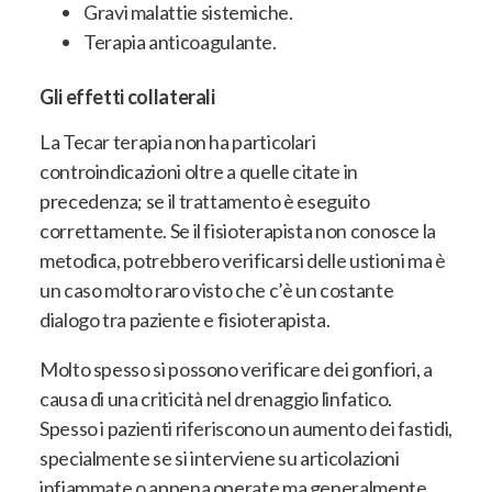
Gravi malattie sistemiche.
Terapia anticoagulante.
Gli effetti collaterali
La Tecar terapia non ha particolari
controindicazioni oltre a quelle citate in
precedenza; se il trattamento è eseguito
correttamente. Se il fisioterapista non conosce la
metodica, potrebbero verificarsi delle ustioni ma è
un caso molto raro visto che c’è un costante
dialogo tra paziente e fisioterapista.
Molto spesso si possono verificare dei gonfiori, a
causa di una criticità nel drenaggio linfatico.
Spesso i pazienti riferiscono un aumento dei fastidi,
specialmente se si interviene su articolazioni
infiammate o appena operate ma generalmente