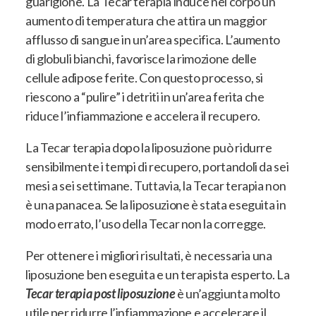
guarigione. La Tecar terapia induce nel corpo un
aumento di temperatura che attira un maggior
afflusso di sangue in un’area specifica.
L’aumento
di globuli bianchi, favorisce la rimozione delle
cellule adipose ferite. Con questo processo, si
riescono a “pulire” i detriti in un’area ferita che
riduce l’infiammazione e accelera il recupero.
La Tecar terapia dopo la liposuzione può ridurre
sensibilmente i tempi di recupero, portandoli da sei
mesi a sei settimane. Tuttavia, la Tecar terapia non
è una panacea. Se la liposuzione è stata eseguita in
modo errato, l’uso della Tecar non la corregge.
Per ottenere i migliori risultati, è necessaria una
liposuzione ben eseguita e un terapista esperto. La
Tecar terapia post liposuzione
è un’aggiunta molto
utile per ridurre l’infiammazione e accelerare il