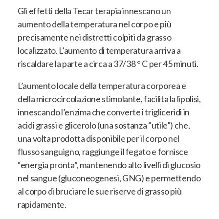
Gli effetti della Tecar terapia innescano un
aumento della temperatura nel corpo e più
precisamente nei distretti colpiti da grasso
localizzato. L’aumento di temperatura arriva a
riscaldare la parte a circa a 37/38 ° C per 45 minuti.
L’aumento locale della temperatura corporea e
della microcircolazione stimolante, facilita la lipolisi,
innescando l’enzima che converte i trigliceridi in
acidi grassi e glicerolo (una sostanza “utile”) che,
una volta prodotta disponibile per il corpo nel
flusso sanguigno, raggiunge il fegato e fornisce
“energia pronta”, mantenendo alto livelli di glucosio
nel sangue (gluconeogenesi, GNG) e permettendo
al corpo di bruciare le sue riserve di grasso più
rapidamente.