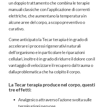
un doppio trattamento che combina le terapie
manuali classiche con l’applicazione di correnti
elettriche, che aumentano la temperatura in
alcune aree del corpo, a scopo preventivo o
curativo.
Come anticipato la Tecar terapia è in grado di
accelerare i processi rigenerativi naturali
dell’organismo e in particolare le riparazioni
cellulari, inoltre è in grado di ridurre il dolore con il
vantaggio di velocizzare il recupero dal trauma o
dalla problematica che ha colpito il corpo.
La Tecar terapia produce nel corpo, questi
tre effetti:
Analgesico attraverso l’azione svolta sulle
terminazioni nervose.