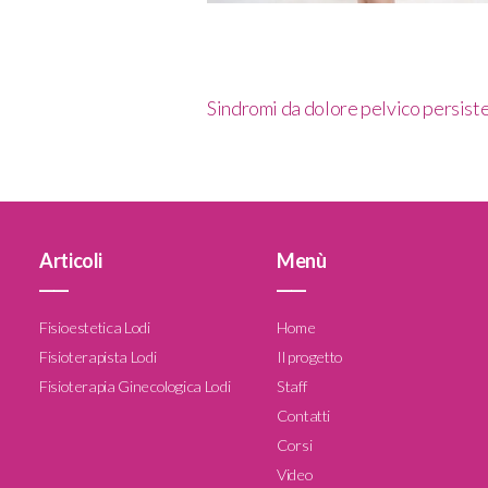
Sindromi da dolore pelvico persist
Articoli
Menù
____
____
Fisioestetica Lodi
Home
Fisioterapista Lodi
Il progetto
Fisioterapia Ginecologica Lodi
Staff
Contatti
Corsi
Video