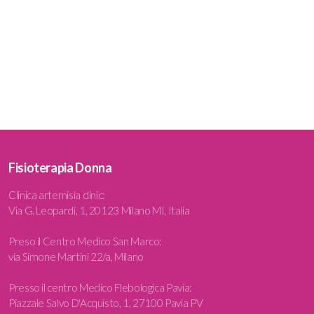
Fisioterapia Donna
Clinica artemisia clinic
:
Via G. Leopardi, 1, 20123 Milano MI, Italia
Preso il Centro Medico San Marco:
via Simone Martini 22/a, Milano
Presso il centro Medico Flebologica Pavia:
Piazzale Salvo D'Acquisto, 1, 27100 Pavia PV