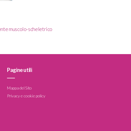
ente muscolo-scheletrico
Pagine utili
____
Mappa del Sito
Privacy e cookie policy