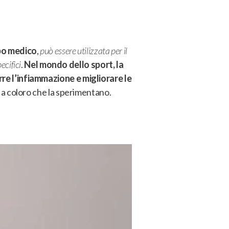
mpo medico
,
può essere utilizzata per il
ecifici
.
Nel mondo dello sport, la
rre l’infiammazione e migliorare le
e a coloro che la sperimentano.