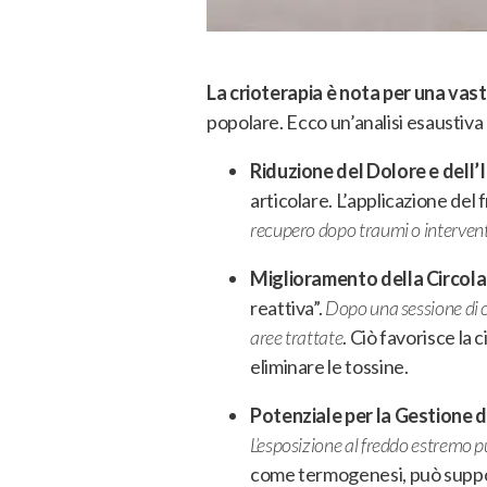
La crioterapia è nota per una vast
popolare.
Ecco un’analisi esaustiva 
Riduzione del Dolore e dell
articolare. L’applicazione del
recupero dopo traumi o interventi
Miglioramento della Circol
reattiva”.
Dopo una sessione di cr
aree trattate
. Ciò favorisce la
eliminare le tossine.
Potenziale per la Gestione 
L’esposizione al freddo estremo p
come termogenesi, può support