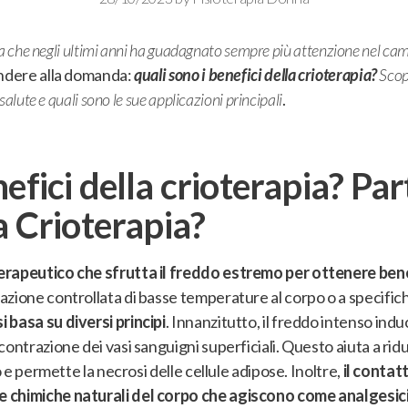
a che negli ultimi anni ha guadagnato sempre più attenzione nel cam
ondere alla domanda:
quali sono i benefici della crioterapia?
Scop
alute e quali sono le sue applicazioni principali
.
nefici della crioterapia? Pa
a Crioterapia?
erapeutico che sfrutta il freddo estremo per ottenere benef
azione controllata di basse temperature al corpo o a specific
 basa su diversi principi
. Innanzitutto,
il freddo intenso ind
contrazione dei vasi sanguigni superficiali
. Questo aiuta a ridu
o e permette la necrosi delle cellule adipose. Inoltre,
il contatt
 chimiche naturali del corpo che agiscono come analgesici,