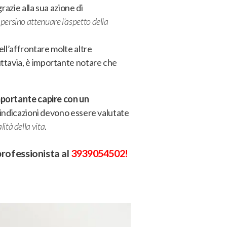
grazie alla sua azione di
 persino attenuare l’aspetto della
nell’affrontare molte altre
uttavia, è importante notare che
mportante capire con un
oindicazioni devono essere valutate
ità della vita
.
professionista al
3939054502
!