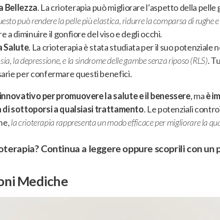
la Bellezza
. La crioterapia può migliorare l’aspetto della pelle 
esto può rendere la pelle più elastica, ridurre la comparsa di rughe e
re a diminuire il gonfiore del viso e degli occhi.
la Salute
. La crioterapia è stata studiata per il suo potenziale 
’ansia, la depressione, e la sindrome delle gambe senza riposo (RLS)
. T
sarie per confermare questi benefici.
 innovativo per promuovere la salute e il benessere
, ma
è i
a di sottoporsi a qualsiasi trattamento
. Le potenziali contr
ne,
la crioterapia rappresenta un modo efficace per migliorare la qual
ioterapia? Continua a leggere oppure scoprili con un 
ioni Mediche