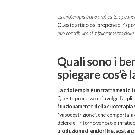
La crioterapia è una pratica terapeutic
Questo articolo si propone di risp
può contribuire al miglioramento della s
Quali sono i be
spiegare cos’è l
La crioterapia è un trattamento t
Questo processo coinvolge l’applic
funzionamento della crioterapia si
“vasocostrizione”, che comporta la 
dolore e il ritorno venoso e linfatic
produzione di endorfine, sostanze