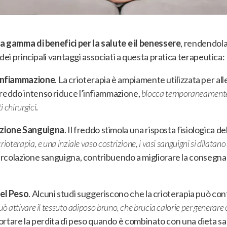
a gamma di benefici per la salute e il benessere
, rendendol
dei principali vantaggi associati a questa pratica terapeutica
:
’Infiammazione
. La crioterapia è ampiamente utilizzata per all
 freddo intenso riduce l’infiammazione,
blocca temporaneamente le
 chirurgici
.
azione Sanguigna
. Il freddo stimola una risposta fisiologica 
ioterapia, e una inziale vaso costrizione, i vasi sanguigni si dilatan
 circolazione sanguigna, contribuendo a migliorare la consegna d
del Peso
. Alcuni studi suggeriscono che la crioterapia può con
uò attivare il tessuto adiposo bruno, che brucia calorie per generare 
are la perdita di peso quando è combinato con una dieta sana 