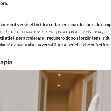
more
.
one in diversi settori, tra cui la medicina e lo sport. In ca
le lesioni muscolari e articolari, e persino per interventi chirurgici sp
i atleti per accelerare il recupero dopo sforzi intensi, ridu
arità è dovuta alla sua versatilità e ai benefici che può offrir
rapia