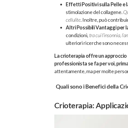
Effetti Positivi sulla Pelle e 
stimolazione del collagene.
Qu
cellulite
. Inoltre, può contribui
Altri Possibili Vantaggi per 
condizioni,
tra cui l’insonnia, l
ulteriori ricerche sono neces
La crioterapia offre un approccio
professionista se fa per voi, prim
attentamente, ma per molte perso
Quali sono i Benefici della Cr
Crioterapia: Applicaz