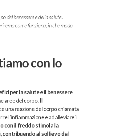
po del benessere e della salute
.
riremo come funziona, in che modo
rtiamo con lo
ici per la salute e il benessere
.
he aree del corpo.
Il
uce una reazione del corpo chiamata
rre l’infiammazione e ad alleviare il
o con il freddo stimola la
 contribuendo al sollievo dal