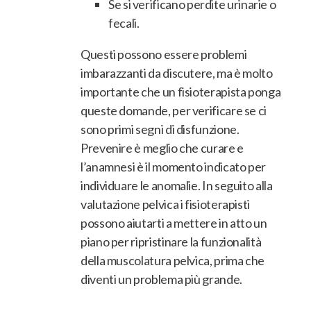
Se si verificano perdite urinarie o
fecali.
Questi possono essere problemi
imbarazzanti da discutere, ma è molto
importante che un fisioterapista ponga
queste domande, per verificare se ci
sono primi segni di disfunzione.
Prevenire è meglio che curare e
l’anamnesi è il momento indicato per
individuare le anomalie. In seguito alla
valutazione pelvica i fisioterapisti
possono aiutarti a mettere in atto un
piano per ripristinare la funzionalità
della muscolatura pelvica, prima che
diventi un problema più grande.