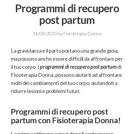
Programmi di recupero
post partum
14/08/2020
by
Fisioterapia Donna
La gravidanza e il parto portano una grande gioia,
ma possono anche essere difficili da affrontare per
il tuo corpo. I
programmi di recupero post partum
di
Fisioterapia Donna, possono aiutarti ad affrontare
molti dei cambiamenti del tuo corpo, aiutandoti a
ridurre lesioni e problemi futuri.
Programmi di recupero post
partum con Fisioterapia Donna!
Le prime settimane e mesi dopo il parto spesso