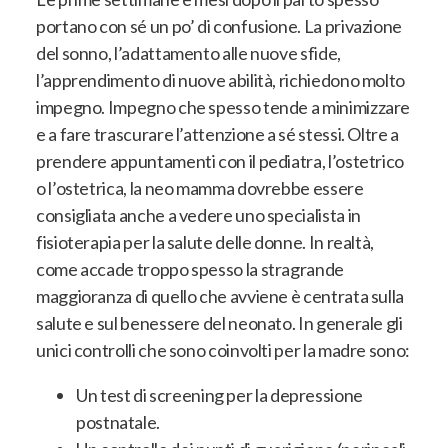
portano con sé un po’ di confusione. La privazione
del sonno, l’adattamento alle nuove sfide,
l’apprendimento di nuove abilità, richiedono molto
impegno. Impegno che spesso tende a minimizzare
e a fare trascurare l’attenzione a sé stessi. Oltre a
prendere appuntamenti con il pediatra, l’ostetrico
o l’ostetrica, la neo mamma dovrebbe essere
consigliata anche a vedere uno specialista in
fisioterapia per la salute delle donne. In realtà,
come accade troppo spesso la stragrande
maggioranza di quello che avviene è centrata sulla
salute e sul benessere del neonato. In generale gli
unici controlli che sono coinvolti per la madre sono:
Un test di screening per la depressione
postnatale.