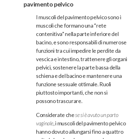
pavimento pelvico
I muscoli del pavimento pelvico sono i
muscoli che formano una “rete
contenitiva” nella parte inferiore del
bacino, e sono responsabili di numerose
funzioni tra cui impedire le perdite da
vescica e intestino, trattenere gli organi
pelvici, sostenere la parte bassa della
schiena e del bacino e mantenere una
funzione sessuale ottimale. Ruoli
piuttosto importanti, che non si
possono trascurare.
Considerate che
se si è avuto un parto
vaginale
, i muscoli del pavimento pelvico
hanno dovuto allungarsi fino a quattro