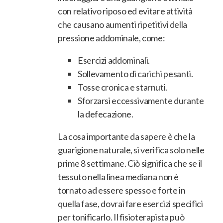
con relativo riposo ed evitare attività
che causano aumenti ripetitivi della
pressione addominale, come:
Esercizi addominali.
Sollevamento di carichi pesanti.
Tosse cronica e starnuti.
Sforzarsi eccessivamente durante
la defecazione.
La cosa importante da sapere è che la
guarigione naturale, si verifica solo nelle
prime 8 settimane. Ciò significa che se il
tessuto nella linea mediana non è
tornato ad essere spesso e forte in
quella fase, dovrai fare esercizi specifici
per tonificarlo. Il fisioterapista può