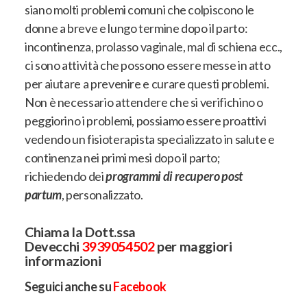
siano molti problemi comuni che colpiscono le
donne a breve e lungo termine dopo il parto:
incontinenza, prolasso vaginale, mal di schiena ecc.,
ci sono attività che possono essere messe in atto
per aiutare a prevenire e curare questi problemi.
Non è necessario attendere che si verifichino o
peggiorino i problemi, possiamo essere proattivi
vedendo un fisioterapista specializzato in salute e
continenza nei primi mesi dopo il parto;
richiedendo dei
programmi di recupero post
partum
, personalizzato.
Chiama la Dott.ssa
Devecchi
3939054502
per maggiori
informazioni
Seguici anche su
Facebook