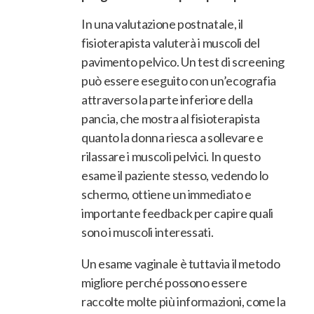
In una valutazione postnatale, il
fisioterapista valuterà i muscoli del
pavimento pelvico. Un test di screening
può essere eseguito con un’ecografia
attraverso la parte inferiore della
pancia, che mostra al fisioterapista
quanto la donna riesca a sollevare e
rilassare i muscoli pelvici. In questo
esame il paziente stesso, vedendo lo
schermo, ottiene un immediato e
importante feedback per capire quali
sono i muscoli interessati.
Un esame vaginale è tuttavia il metodo
migliore perché possono essere
raccolte molte più informazioni, come la