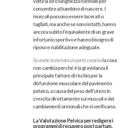
volte la loro lunghezza normale per
consentire al bambino di nascere. I
muscoli possono essere lacerati o
tagliati, ma anche se sono intatti, hanno
ancora subito l’equivalente di un grave
infortunio sportivo e hanno bisogno di
riposo e riabilitazione adeguate.
Se avete sostenuto un parto cesareo
la cosa
non cambia perché è la gravidanza il
principale fattore di rischio per la
disfunzione muscolare del pavimento
pelvico, a causa del peso dell’utero in
crescita direttamente sui muscoli e dei
cambiamenti ormonali che si verificano.
La Valutazione Pelvica per redigere i
programmi di recupero post partum.