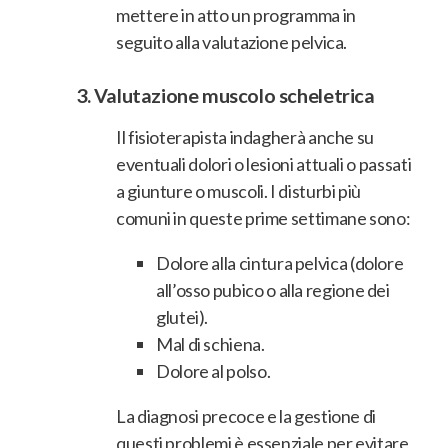
mettere in atto un programma in
seguito alla valutazione pelvica.
3.
Valutazione muscolo scheletrica
Il fisioterapista indagherà anche su
eventuali dolori o lesioni attuali o passati
a giunture o muscoli. I disturbi più
comuni in queste prime settimane sono:
Dolore alla cintura pelvica (dolore
all’osso pubico o alla regione dei
glutei).
Mal di schiena.
Dolore al polso.
La diagnosi precoce e la gestione di
questi problemi è essenziale per evitare