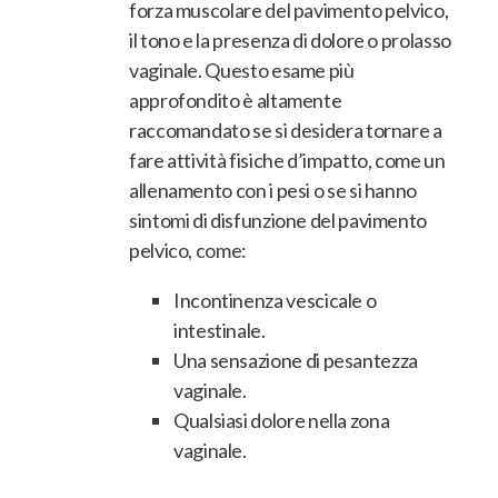
forza muscolare del pavimento pelvico,
il tono e la presenza di dolore o prolasso
vaginale. Questo esame più
approfondito è altamente
raccomandato se si desidera tornare a
fare attività fisiche d’impatto, come un
allenamento con i pesi o se si hanno
sintomi di disfunzione del pavimento
pelvico, come:
Incontinenza vescicale o
intestinale.
Una sensazione di pesantezza
vaginale.
Qualsiasi dolore nella zona
vaginale.