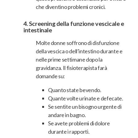
che diventino problemi cronici.
4.
Screening della funzione vescicale e
intestinale
Molte donne soffrono di disfunzione
della vescica o dell’intestino durante e
nelle prime settimane dopo la
gravidanza. Il fisioterapista farà
domande su:
Quanto state bevendo.
Quante volte urinate e defecate.
Se sentite un bisogno urgente di
andare in bagno.
Se avete problemi di dolore
durante i rapporti.