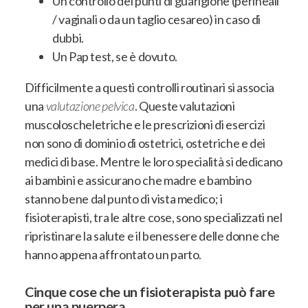
Un controllo dei punti di guarigione (perineali
/ vaginali o da un taglio cesareo) in caso di
dubbi.
Un Pap test, se è dovuto.
Difficilmente a questi controlli routinari si associa
una
valutazione pelvica
. Queste valutazioni
muscoloscheletriche e le prescrizioni di esercizi
non sono di dominio di ostetrici, ostetriche e dei
medici di base. Mentre le loro specialità si dedicano
ai bambini e assicurano che madre e bambino
stanno bene dal punto di vista medico; i
fisioterapisti, tra le altre cose, sono specializzati nel
ripristinare la salute e il benessere delle donne che
hanno appena affrontato un parto.
Cinque cose che un fisioterapista può fare
per una puerpera