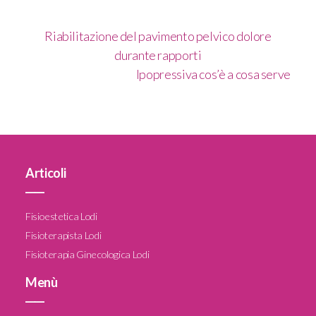
Riabilitazione del pavimento pelvico dolore
durante rapporti
Ipopressiva cos’è a cosa serve
Articoli
____
Fisioestetica Lodi
Fisioterapista Lodi
Fisioterapia Ginecologica Lodi
Menù
____