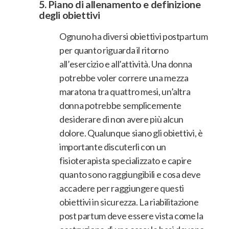
5.
Piano di allenamento e definizione
degli obiettivi
Ognuno ha diversi obiettivi postpartum
per quanto riguarda il ritorno
all’esercizio e all’attività. Una donna
potrebbe voler correre una mezza
maratona tra quattro mesi, un’altra
donna potrebbe semplicemente
desiderare di non avere più alcun
dolore. Qualunque siano gli obiettivi, è
importante discuterli con un
fisioterapista specializzato e capire
quanto sono raggiungibili e cosa deve
accadere per raggiungere questi
obiettivi in ​​sicurezza. La riabilitazione
post partum deve essere vista come la