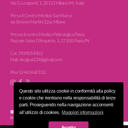
Via G. Leopardi, 1, 20123 Milano MI, Italia
Preso il Centro Medico San Marco:
via Simone Martini 22/a, Milano
Presso il centro Medico Flebologica Pavia:
Piazzale Salvo D'Acquisto, 1, 27100 Pavia PV
Cel.
3939054502
Mail:
dvcgiusi224@gmail.com
P.iva 12465660152
Questo sito utilizza cookie in conformità alla policy
e cookie che rientrano nella responsabilità di terze
parti. Proseguendo nella navigazione acconsenti
Sito e posizionamento realizzato dall'
Agenzia web Milano
Web
all’utilizzo di cookies.
Maggiori informazioni
Revolution.
© 2016 Fisioterapia Donna. Iscrizione all'albo n. 2826. All Rights
Accetto