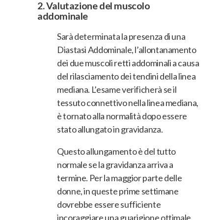
2.
Valutazione del muscolo
addominale
Sarà determinata la presenza di una
Diastasi Addominale, l’allontanamento
dei due muscoli retti addominali a causa
del rilasciamento dei tendini della linea
mediana. L’esame verificherà se il
tessuto connettivo nella linea mediana,
è tornato alla normalità dopo essere
stato allungato in gravidanza.
Questo allungamento è del tutto
normale se la gravidanza arriva a
termine. Per la maggior parte delle
donne, in queste prime settimane
dovrebbe essere sufficiente
incoraggiare una guarigione ottimale