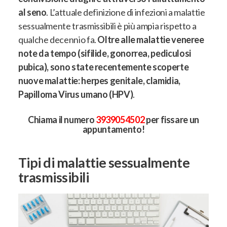
al seno
. L’attuale definizione di infezioni a malattie
sessualmente trasmissibili è più ampia rispetto a
qualche decennio fa.
Oltre alle malattie veneree
note da tempo (sifilide, gonorrea, pediculosi
pubica), sono state recentemente scoperte
nuove malattie: herpes genitale, clamidia,
Papilloma Virus umano (HPV)
.
Chiama il numero
3939054502
per fissare un
appuntamento!
Tipi di malattie sessualmente
trasmissibili