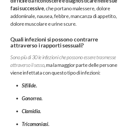
difficile da riconoscere e diagnosticare nelle sue
fasi successive
, che portano
malessere, dolore
addominale, nausea, febbre, mancanza di appetito,
dolore muscolare e urine scure
.
Quali infezioni si possono contrarre
attraverso i rapporti sessuali?
Sono più di 30 le infezioni che possono essere trasmesse
attraverso il sesso
, ma la maggior parte delle persone
viene infettata con questo tipo di infezioni:
Sifilide.
Gonorrea.
Clamidia.
Tricomoniasi.