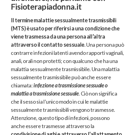
Fisioterapiadonna.it
Il termine malattie sessualmente trasmissibili
(MTS) è usato per riferirsi a una condizione che
viene trasmessa da una persona all’altra
attraverso il contatto sessuale
. U
na persona può
contrarre infezioni latenti avendo rapporti vaginali,
anali, orali non protetti; con qualcuno che ha una
malattia sessualmente trasmissibile
. Una malattia
sessualmente trasmissibile
può anche essere
chiamata
:
infezione a trasmissione sessuale o
malattia a trasmissione sessuale
. Ciò non significa
che il sesso sia l’unico modo in cui le malattie
sessualmente trasmissibili vengono trasmesse.
Attenzione, questo tipo di infezioni, possono
anche essere trasmesse attraverso la
condivisione di aghi e attraverso l’allattamento