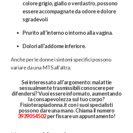
colore grigio, giallo o verdastro, possono
essere accompagnate da odore e dolore
sgradevoli
Prurito all’interno o intorno alla vagina.
Dolori all’addome inferiore.
Anche per le donne i sintomi specifici possono
variare da una MTS all’altra
.
Sei interessato all’argomento: malattie
sessualmente trasmissibili conoscere per
difendersi? Vuoi essere informato, aumentando
la consapevolezza sul tuo corpo?
Fisioterapiadonna.it con i suoi specialisti
possono dare una mano. Chiama il numero
3939054502
per fissare un appuntamento!