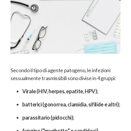
Secondo il tipo di agente patogeno, le infezioni
sessualmente trasmissibili sono divise in 4 gruppi
:
Virale (HIV, herpes, epatite, HPV);
batterici (gonorrea, clamidia, sifilide e altri);
parassitario (pidocchi);
fungino (“mughetto” o candidosi).