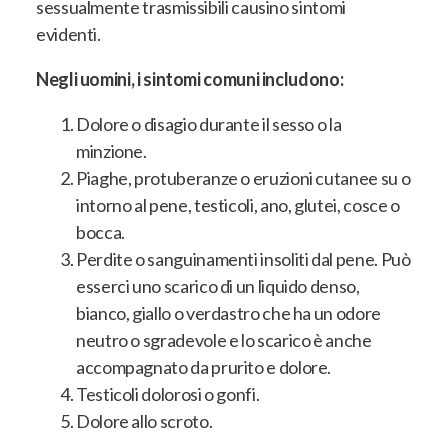
sessualmente trasmissibili causino sintomi
evidenti
.
Negli uomini, i sintomi comuni includono:
Dolore o disagio durante il sesso o la
minzione
.
Piaghe, protuberanze o eruzioni cutanee su o
intorno al pene, testicoli, ano, glutei, cosce o
bocca
.
Perdite o sanguinamenti insoliti dal pene
.
Può
esserci uno scarico di un liquido denso,
bianco, giallo o verdastro che ha un odore
neutro o sgradevole e lo scarico è anche
accompagnato da prurito e dolore
.
Testicoli dolorosi o gonfi
.
Dolore allo scroto
.