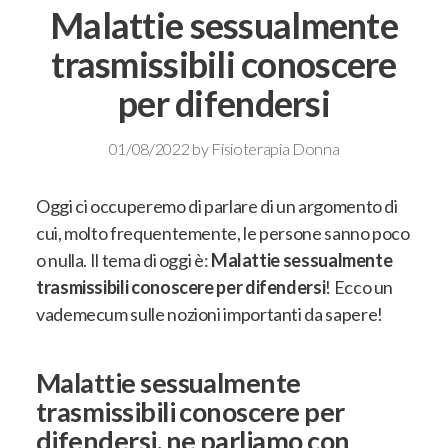
Malattie sessualmente
trasmissibili conoscere
per difendersi
01/08/2022
by
Fisioterapia Donna
Oggi ci occuperemo di parlare di un argomento di
cui, molto frequentemente, le persone sanno poco
o nulla
. Il tema di oggi è:
Malattie sessualmente
trasmissibili conoscere per difendersi
! Ecco un
vademecum sulle nozioni importanti da sapere!
Malattie sessualmente
trasmissibili conoscere per
difendersi, ne parliamo con