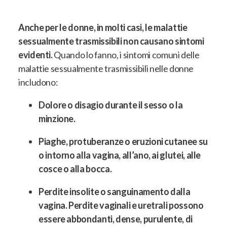
Anche per le donne, in molti casi, le malattie
sessualmente trasmissibili non causano sintomi
evidenti.
Quando lo fanno, i sintomi comuni delle
malattie sessualmente trasmissibili nelle donne
includono:
Dolore o disagio durante il sesso o la
minzione.
Piaghe, protuberanze o eruzioni cutanee su
o intorno alla vagina, all’ano, ai glutei, alle
cosce o alla bocca.
Perdite insolite o sanguinamento dalla
vagina. Perdite vaginali e uretrali possono
essere abbondanti, dense, purulente, di