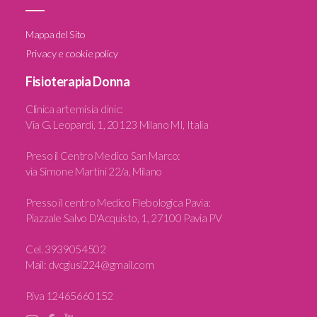
____
Mappa del Sito
Privacy e cookie policy
Fisioterapia Donna
Clinica artemisia clinic
:
Via G. Leopardi, 1, 20123 Milano MI, Italia
Preso il Centro Medico San Marco:
via Simone Martini 22/a, Milano
Presso il centro Medico Flebologica Pavia:
Piazzale Salvo D'Acquisto, 1, 27100 Pavia PV
Cel.
3939054502
Mail:
dvcgiusi224@gmail.com
P.iva 12465660152