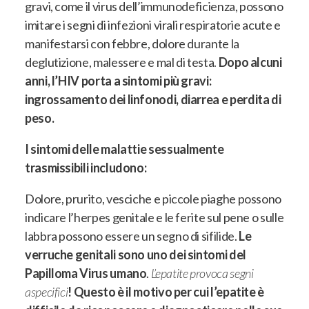
gravi, come il virus dell’immunodeficienza,
possono
imitare i segni di infezioni virali respiratorie acute e
manifestarsi con febbre, dolore durante la
deglutizione, malessere e mal di testa
.
Dopo alcuni
anni, l’HIV porta a sintomi più gravi:
ingrossamento dei linfonodi, diarrea e perdita di
peso.
I sintomi delle malattie sessualmente
trasmissibili includono:
Dolore, prurito, vesciche e piccole piaghe possono
indicare l’herpes genitale e le ferite sul pene o sulle
labbra possono essere un segno di sifilide
.
Le
verruche genitali sono uno dei sintomi del
Papilloma Virus umano
.
L’epatite provoca segni
aspecifici
!
Questo è il motivo per cui l’epatite è