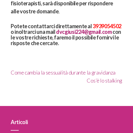
fisioterapisti, sarà disponibile per rispondere
alle vostre domande
.
Potete contattarci direttamente al
3939054502
o inoltrarci una mail
dvcgiusi224@gmail.com
con
le vostre richieste, faremo il possibile fornirvi le
risposte che cercate.
Come cambia la sessualità durante la gravidanza
Cos’è lo stalking
Articoli
____