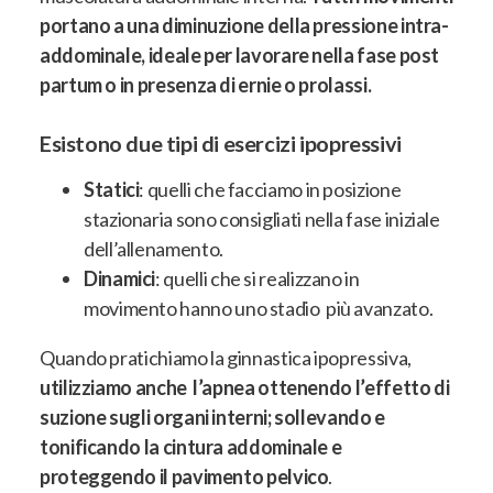
portano a una diminuzione della pressione intra-
addominale, ideale per lavorare nella fase post
partum o in presenza di ernie o prolassi.
Esistono due tipi di esercizi ipopressivi
Statici
: quelli che facciamo in posizione
stazionaria sono consigliati nella fase iniziale
dell’allenamento.
Dinamici
: quelli che si realizzano in
movimento hanno uno stadio più avanzato.
Quando pratichiamo la ginnastica ipopressiva,
utilizziamo anche l’apnea ottenendo l’effetto di
suzione sugli organi interni; sollevando e
tonificando la cintura addominale e
proteggendo il pavimento pelvico
.