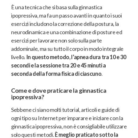
È una tecnica che si basa sulla ginnastica
ipopressiva
, ma fa un passo avanti in quanto i suoi
esercizi includono la correzione della postura, la
neurodinamica e una combinazione di posture ed
esercizi per lavorare non solo sulla parte
addominale, ma su tutto il corpo in modo integrale
livello.
In questo metodo, l’apnea dura tra 10 e 30
secondi e la sessione tra 20 e 45 minuti a
seconda della forma fisica di ciascuno
.
Come e dove praticare la ginnastica
ipopressiva?
Sebbene ci siano molti tutorial, articoli e guide di
ogni tipo su Internet per imparare e iniziare con la
ginnastica ipopressiva, non è consigliabile utilizzare
solo questi metodi
.
È meglio praticato sotto la