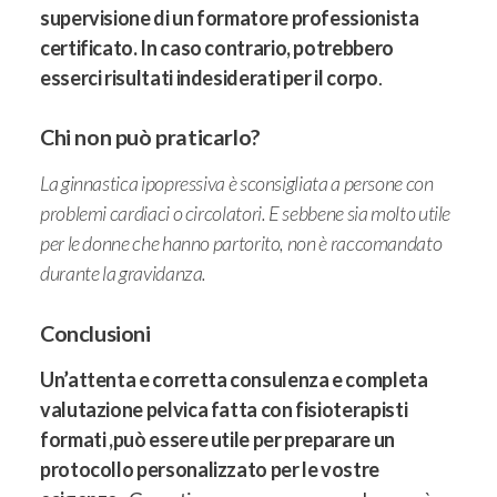
supervisione di un formatore professionista
certificato. In caso contrario, potrebbero
esserci risultati indesiderati per il corpo
.
Chi non può praticarlo?
La ginnastica ipopressiva è sconsigliata a persone con
problemi cardiaci o circolatori. E sebbene sia molto utile
per le donne che hanno partorito, non è raccomandato
durante la gravidanza.
Conclusioni
Un’attenta e corretta consulenza e completa
valutazione pelvica fatta con fisioterapisti
formati ,può essere utile per preparare un
protocollo personalizzato per le vostre