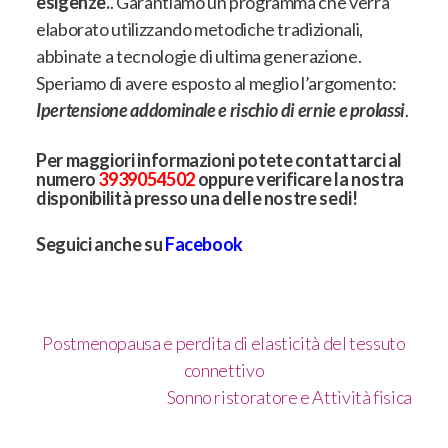
esigenze.
. Garantiamo un programma che verrà
elaborato utilizzando metodiche tradizionali,
abbinate a tecnologie di ultima generazione.
Speriamo di avere esposto al meglio l’argomento:
Ipertensione addominale e rischio di ernie e prolassi
.
Per maggiori informazioni potete contattarci al
numero
3939054502
oppure verificare la nostra
disponibilità presso
una delle nostre sedi
!
Seguici anche su
Facebook
Postmenopausa e perdita di elasticità del tessuto
connettivo
Sonno ristoratore e Attività fisica