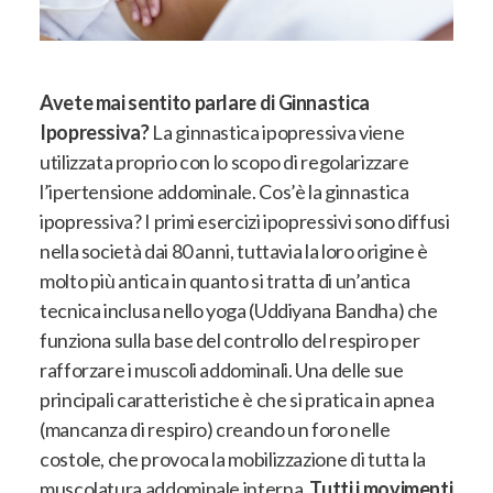
Avete mai sentito parlare di Ginnastica
Ipopressiva?
La ginnastica ipopressiva viene
utilizzata proprio con lo scopo di regolarizzare
l’ipertensione addominale. Cos’è la ginnastica
ipopressiva?
I primi esercizi ipopressivi sono diffusi
nella società dai 80 anni, tuttavia la loro origine è
molto più antica in quanto si tratta di un’antica
tecnica inclusa nello yoga (Uddiyana Bandha) che
funziona sulla base del controllo del respiro per
rafforzare i muscoli addominali
. Una delle sue
principali caratteristiche è che si pratica in apnea
(mancanza di respiro) creando un foro nelle
costole, che provoca la mobilizzazione di tutta la
muscolatura addominale interna.
Tutti i movimenti