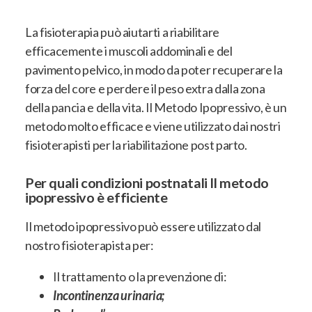
La fisioterapia può aiutarti a riabilitare
efficacemente i muscoli addominali e del
pavimento pelvico, in modo da poter recuperare la
forza del core e perdere il peso extra dalla zona
della pancia e della vita. Il Metodo Ipopressivo, è un
metodo molto efficace e viene utilizzato dai nostri
fisioterapisti per la riabilitazione post parto.
Per quali condizioni postnatali Il metodo
ipopressivo è efficiente
Il metodo ipopressivo può essere utilizzato dal
nostro fisioterapista per:
Il trattamento o la prevenzione di:
Incontinenza urinaria;