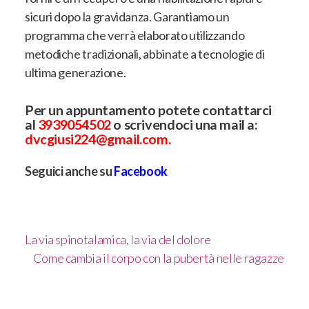
sicuri dopo la gravidanza. Garantiamo un
programma che verrà elaborato utilizzando
metodiche tradizionali, abbinate a tecnologie di
ultima generazione.
Per un appuntamento potete contattarci
al
3939054502
o scrivendoci una mail a:
dvcgiusi224@gmail.com
.
Seguici anche su
Facebook
La via spinotalamica, la via del dolore
Come cambia il corpo con la pubertà nelle ragazze