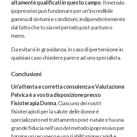
altamente qualificati in questo campo
. Il metodo
ipopressivo può funzionare per un’incredibile
gamma di sintomi e condizioni, indipendentemente
dal fatto che tu sia nel periodo post-partum o
meno.
Da evitarsi in gravidanza, in caso di ipertensione in
qualsiasi caso chiedere parere ad uno specialista.
Conclusioni
Un’attenta e corretta consulenza e Valutazione
Pelvica è a vostra disposizione presso
Fisioterapia Donna
. Ciascuno dei nostri
fisioterapisti per la salute delle donne è
specializzato nel trattamento post-natale e ha una
grande fiducia nell’uso del metodo ipopressivo per
fornire un recupero e una riabilitazione rapidi e