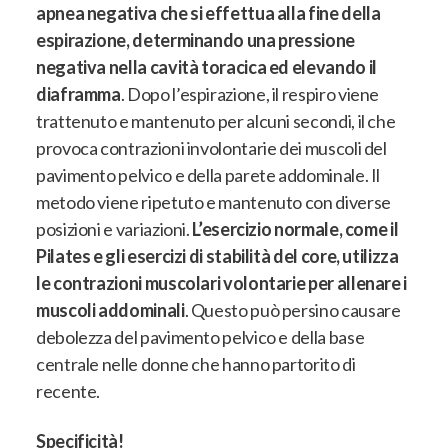
apnea negativa che si effettua alla fine della
espirazione, determinando una pressione
negativa nella cavità toracica ed elevando il
diaframma
.
Dopo l’espirazione, il respiro viene
trattenuto e mantenuto per alcuni secondi, il che
provoca contrazioni involontarie dei muscoli del
pavimento pelvico e della parete addominale
. Il
metodo viene ripetuto e mantenuto con diverse
posizioni e variazioni.
L’esercizio normale, come il
Pilates e gli esercizi di stabilità del core, utilizza
le contrazioni muscolari volontarie per allenare i
muscoli addominali
. Questo
può persino causare
debolezza del pavimento pelvico e della base
centrale nelle donne che hanno partorito di
recente
.
Specificità!