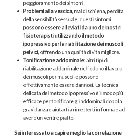
peggioramento dei sintomi
.
Problemi alla vescica
, mal di schiena, perdita
della sensibilità sessuale: questi sintomi
possono essere alleviati da uno dei nostri
fisioterapisti utilizzando il metodo
ipopressivo per la riabilitazione dei muscoli
pelvici
, offrendo una qualità di vita migliore.
Tonificazione addominale
: altri tipi di
riabilitazione addominale richiedono il lavoro
dei muscoli per muscoli e possono
effettivamente essere dannosi.
La tecnica
delicata del metodo Ipopressivo è il modo più
efficace per tonificare gli addominali dopo la
gravidanza e aiutarti a rimetterti in forma
e ad
avere un ventre piatto.
Sei interessato a capire meglio la correlazione