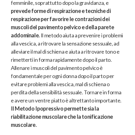
femminile
, soprattutto dopo la gravidanza, e
prevede forme di respirazione e tecniche di
respirazione per favorire le contrazioni dei
muscoli del pavimento pelvico e della parete
addominale.
Il metodo
aiuta a prevenire i problemi
alla vescica, a ritrovare la sensazione sessuale, ad
alleviare il mal di schiena e aiuta a ritrovare tono e
rimetterti in forma rapidamente dopo il parto
.
Allenare i muscoli del pavimento pelvico è
fondamentale per ogni donna dopo il parto per
evitare problemi alla vescica, mal di schiena o
perdita della sensibilità sessuale. Tornare in forma
e avere un ventre piatto è altrettanto importante.
Il Metodo Ipopressivo permette sia la
riabilitazione muscolare che la tonificazione
muscolare.