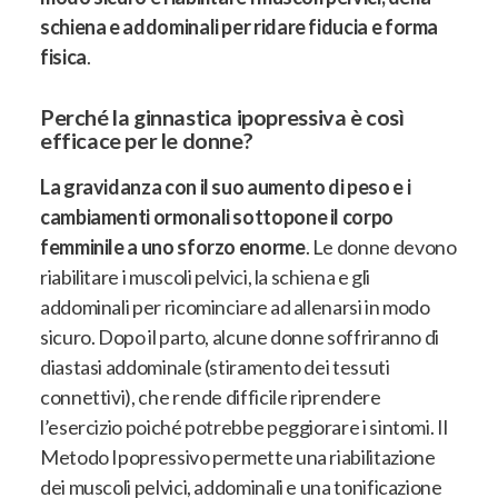
schiena e addominali per ridare fiducia e forma
fisica
.
Perché la ginnastica ipopressiva è così
efficace per le donne?
La gravidanza con il suo aumento di peso e i
cambiamenti ormonali sottopone il corpo
femminile a uno sforzo enorme
. Le donne devono
riabilitare i muscoli pelvici, la schiena e gli
addominali per ricominciare ad allenarsi in modo
sicuro.
Dopo il parto, alcune donne soffriranno di
diastasi addominale (stiramento dei tessuti
connettivi), che rende difficile riprendere
l’esercizio poiché potrebbe peggiorare i sintomi
. Il
Metodo Ipopressivo permette una riabilitazione
dei muscoli pelvici, addominali e una tonificazione