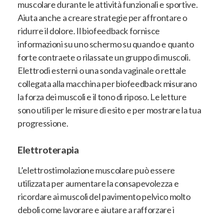
muscolare durante le attività funzionali e sportive.
Aiuta anche a creare strategie per affrontare o
ridurre il dolore. Il biofeedback fornisce
informazioni su uno schermo su quando e quanto
forte contraete o rilassate un gruppo di muscoli.
Elettrodi esterni o una sonda vaginale o rettale
collegata alla macchina per biofeedback misurano
la forza dei muscoli e il tono di riposo. Le letture
sono utili per le misure di esito e per mostrare la tua
progressione.
Elettroterapia
L’elettrostimolazione muscolare può essere
utilizzata per aumentare la consapevolezza e
ricordare ai muscoli del pavimento pelvico molto
deboli come lavorare e aiutare a rafforzare i