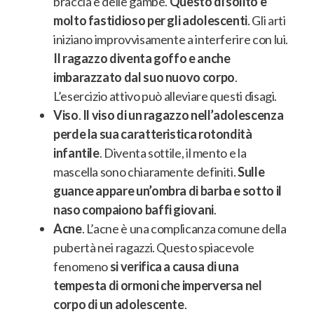
braccia e delle gambe
.
Questo di solito è
molto fastidioso per gli adolescenti
. Gli arti
iniziano improvvisamente a interferire con lui.
Il ragazzo diventa goffo e anche
imbarazzato dal suo nuovo corpo
.
L’esercizio attivo può alleviare questi disagi
.
Viso
.
Il viso di un ragazzo nell’adolescenza
perde la sua caratteristica rotondità
infantile
. Diventa sottile,
il mento e la
mascella sono chiaramente definiti
.
Sulle
guance appare un’ombra di barba e sotto il
naso compaiono baffi giovani
.
Acne
.
L’acne è una complicanza comune della
pubertà nei ragazzi
. Questo spiacevole
fenomeno
si verifica a causa di una
tempesta di ormoni che imperversa nel
corpo di un adolescente
.