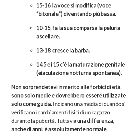
15-16, la voce si modifica (voce
“bitonale”) diventando più bassa.
10-15, fa la sua comparsa la peluria
ascellare.
13-18, cresce la barba.
14,5 e i 15 c’è la maturazione genitale
(eiaculazione notturna spontanea).
Non sorprendetevi in merito alle forbici di età,
sono solo medie e dovrebbero essere utilizzate
solo come guida
. Indicano una media di quando si
verificano i cambiamenti fisici di un ragazzo
durante la pubertà. Tuttavia
una differenza,
anche di anni, è assolutamente normale.