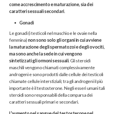
come accrescimento e maturazione, sia dei
caratteri sessuali secondari
.
Gonadi
Le gonadi
(i testicoli nel maschio e le ovaie nella
femmina)
non sono solo gli organi in cui avviene
la maturazione degli spermatozoi e degli ovociti,
ma sono anche la sede in cui vengono
sintetizzati gli ormoni sessuali
.
Gli steroidi
maschili vengono chiamati complessivamente
androgeni e sono prodotti dalle cellule dei testicoli
chiamate cellule interstiziali; tra gli androgeni il più
importante è il testosterone
. Negli esseri umani tali
steroidi sono responsabili della comparsa dei
caratteri sessuali primari e secondari.
L’aumento nel sangue del testosterone nel