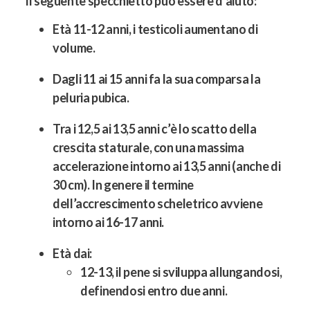
Il seguente specchietto può essere d’aiuto:
Età 11-12 anni, i testicoli aumentano di
volume.
Dagli 11 ai 15 anni fa la sua comparsa la
peluria pubica.
Tra i 12,5 ai 13,5 anni c’è lo scatto della
crescita staturale, con una massima
accelerazione intorno ai 13,5 anni (anche di
30 cm). In genere il termine
dell’accrescimento scheletrico avviene
intorno ai 16-17 anni.
Età dai:
12-13, il pene si sviluppa allungandosi,
definendosi entro due anni.