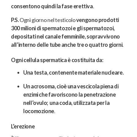
consentono quindi la fase erettiva
.
P.S.
Ogni giorno nel testicolo
vengono prodotti
300 milioni di spermatozoi e gli spermatozoi,
depositati nel canale femminile, sopravvivono
all’interno delle tube anche tre o quattro giorni
.
Ogni cellula spermatica è costituita da:
Una testa
, contenente materiale nucleare.
Un acrosoma
, cioè una vescicola piena di
enzimi che favoriscono la penetrazione
nell’ovulo; una coda, utilizzata per la
locomozione
.
L’erezione