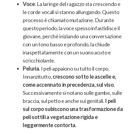
Voce
. La laringe del ragazzo sta crescendo e
le corde vocali si stanno allungando. Questo
processo è chiamato mutazione.
Durante
questo periodo, la voce spesso infastidisce il
giovane, perché iniziando una conversazione
con un tono basso e profondo, la chiude
inaspettatamente con un suono acuto e
scricchiolante
.
Peluria
. I peli appaiono su tutto il corpo.
Innanzitutto,
crescono sotto le ascelle e,
come accennato in precedenza, sul viso
.
Successivamente si notano sulle gambe, sulle
braccia, sul petto e anche sui genitali.
I peli
sul corpo subiscono una trasformazione da
peli sottili a vegetazione rigida e
leggermente contorta
.