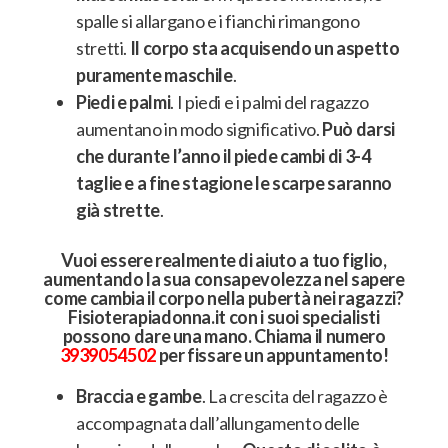
spalle si allargano e i fianchi rimangono
stretti.
Il corpo sta acquisendo un aspetto
puramente maschile
.
Piedi e palmi
.
I piedi e i palmi del ragazzo
aumentano in modo significativo
.
Può darsi
che durante l’anno il piede cambi di 3-4
taglie e a fine stagione le scarpe saranno
già strette
.
Vuoi essere realmente di aiuto a tuo figlio,
aumentando la sua consapevolezza nel sapere
come cambia il corpo nella pubertà nei ragazzi?
Fisioterapiadonna.it con i suoi specialisti
possono dare una mano. Chiama il numero
3939054502
per fissare un appuntamento!
Braccia e gambe
.
La crescita del ragazzo è
accompagnata dall’allungamento delle