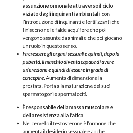
assunzione ormonale attraverso il ciclo
viziato dagli inquinanti ambientali
, con
l’introduzione di inquinanti e fertilizzanti che
finiscono nelle falde acquifere che poi
vengono assunte da animali e che poi giocano
un ruolo in questo senso
.
Fa crescere gli organi sessuali e quindi, dopo la
pubertà, il maschio diventa capace di avere
un’erezione e quindi di essere in grado di
concepire
. Aumenta di dimensione la
prostata.
Porta alla maturazione dei suoi
spermatogoni e spermatociti
.
È responsabile della massa muscolare e
della resistenza alla fatica.
Nel cervello il testosterone è l’ormone che
aumenta il desiderio sessuale e anche