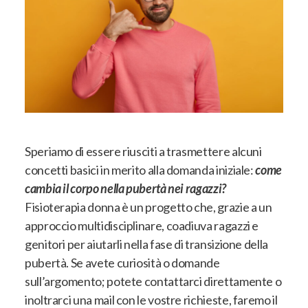
Speriamo di essere riusciti a trasmettere alcuni
concetti basici in merito alla domanda iniziale:
come
cambia il corpo nella pubertà nei ragazzi?
F
isioterapia donna è un progetto che, grazie a un
approccio multidisciplinare, coadiuva ragazzi e
genitori per aiutarli nella fase di transizione della
pubertà
. Se avete curiosità o domande
sull’argomento; potete contattarci direttamente o
inoltrarci una mail con le vostre richieste, faremo il