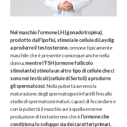
Nel maschio l’ormone LH (gonadotropina),
prodotto dall’ipofisi, stimola le cellule di Leydig
a produrre il testosterone
, ormone tipicamente
maschile che è presente comunque anche nella
donna,
mentre l’FSH (ormone follicolo
stimolante) stimola un altro tipo di cellule che ci
sono nei testicoli (cellule di Sertoli) a produrre
gli spermatozoi
. Nella pubertà avremo
la
maturazione degli spermatogoni infantili fino allo
stadio di spermatozoi maturi, capaci di fecondare e
con la pubertà il maschio avrà quella enorme
produzione di testosterone
che è
l’ormone che
condiziona lo sviluppo sia dei caratteri primari,