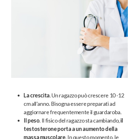
La crescita
. Un ragazzo può crescere 10 -12
cm all’anno.
Bisogna essere preparati ad
aggiornare frequentemente il guardaroba
.
Il peso
. Il fisico del ragazzo sta cambiando,
il
testosterone porta a un aumento della
massa muscolare
. In questo momento, le