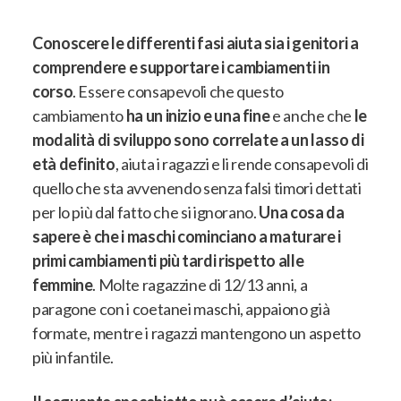
Conoscere le differenti fasi aiuta sia i genitori a
comprendere e supportare i cambiamenti in
corso
. Essere consapevoli che questo
cambiamento
ha un inizio e una fine
e anche che
le
modalità di sviluppo sono correlate a un lasso di
età definito
, aiuta i ragazzi e li rende consapevoli di
quello che sta avvenendo senza falsi timori dettati
per lo più dal fatto che si ignorano.
Una cosa da
sapere è che i maschi cominciano a maturare i
primi cambiamenti più tardi rispetto alle
femmine
. Molte ragazzine di 12/13 anni, a
paragone con i coetanei maschi, appaiono già
formate, mentre i ragazzi mantengono un aspetto
più infantile.