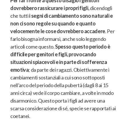
Per far fronte a questo disagio i genitori
dovrebbero rassicurare i propri figli,
dicendogli
che tutti
i segni di cambiamento sono naturali e
non ci sono regole su quando e quanto
velocemente le cose dovrebbero accadere
. Per
farlo bisogna informarsi, anche solo leggendo
articoli come questo.
Spesso questo periodo è
difficile per genitori e figli, provocando
situazioni spiacevoli e in parte di sofferenza
emotiva
; da parte dei ragazzi.
Obiettivamente i
cambiamenti sostanziali a cui sono sottoposti
nell’arco del periodo della pubertà (dagli 8 ai 15
anni circa) vede il corpo cambiare, a volte in modo
disarmonico
. Questo porta i figli ad avere una
scarsa considerazione di sé, specie se rapportati ai
coetanei.