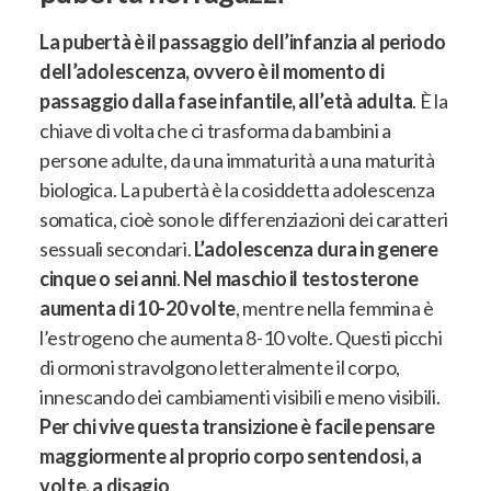
La pubertà è il passaggio dell’infanzia al periodo
dell’adolescenza, ovvero è il momento di
passaggio dalla fase infantile, all’età adulta
. È la
chiave di volta che
ci trasforma da bambini a
persone adulte, da una immaturità a una maturità
biologica
. La pubertà è la cosiddetta adolescenza
somatica, cioè sono le differenziazioni dei caratteri
sessuali secondari.
L’adolescenza dura in genere
cinque o sei anni
.
Nel maschio il testosterone
aumenta di 10-20 volte
, mentre nella femmina è
l’estrogeno che aumenta 8-10 volte.
Questi picchi
di ormoni stravolgono letteralmente il corpo,
innescando dei cambiamenti visibili e meno visibili
.
Per chi vive questa transizione è facile pensare
maggiormente al proprio corpo sentendosi, a
volte, a disagio
.