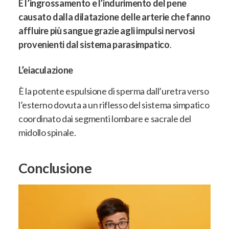
È l’ingrossamento e l’indurimento del pene
causato dalla dilatazione delle arterie che fanno
affluire più sangue grazie agli impulsi nervosi
provenienti dal sistema parasimpatico
.
L’eiaculazione
È la potente espulsione di sperma dall’uretra verso
l’esterno dovuta a un riflesso del sistema simpatico
coordinato dai segmenti lombare e sacrale del
midollo spinale
.
Conclusione