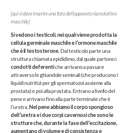
[qui si deve inserire una foto dell’apparato riproduttivo
maschile]
Si vedono i testicoli, nei quali viene prodotta la
cellula germinale maschile e l’ormone maschile
che è il testosterone
. Dal testicolo parte una
struttura chiamata epididimo, dal quale partono i
condotti deferenti
che arrivano a passare
attraverso le ghiandole seminali (che producono i
liquidi nutritizi per gli spermatozoi assieme alla
prostata) e poi alla prostata.
Entrano a livello del
pene e arrivano fino alla parte terminale che è
l’uretra
.
Nel pene abbiamo il corpo spongioso
dell’uretra e i due corpi cavernosi che sono le
strutture che, durante la fase dell’eccitazione,
aumentano di volume e di consistenza e