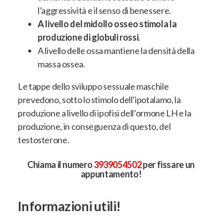
l’aggressività e il senso di benessere
.
A livello del midollo osseo stimola la
produzione di globuli rossi
.
A livello delle ossa mantiene la densità della
massa ossea
.
Le tappe dello sviluppo sessuale maschile
prevedono, sotto lo stimolo dell’ipotalamo, la
produzione a livello di ipofisi dell’ormone LH e la
produzione, in conseguenza di questo, del
testosterone
.
Chiama il numero
3939054502
per fissare un
appuntamento!
Informazioni utili!