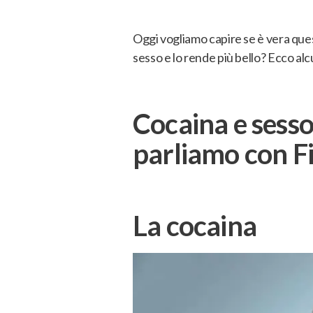
Oggi vogliamo capire se è vera qu
sesso e lo rende più bello
? Ecco alc
Cocaina e sesso
parliamo con Fi
La cocaina