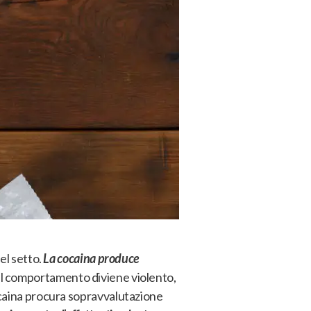
el setto.
La cocaina produce
 il comportamento diviene violento,
caina
procura sopravvalutazione