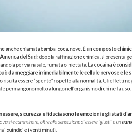
viene anche chiamata bamba, coca, neve
. È
un composto chimico
 America del Sud
; dopo la raffinazione chimica,
si presenta ge
andola per via nasale, fumata o iniettata
.
La cocaina è consid
 può danneggiare irrimediabilmente le cellule nervose e le 
ello risulta essere “spento” rispetto alla normalità.
Gli effetti ne
e permangono molto a lungo nell’organismo di chi ne fa uso
.
enessere, sicurezza e fiducia sono le emozioni e gli stati d’
oversi e camminare, oltre alla sensazione di essere “giusti” e un
aume
 i quindici e i venti minuti.