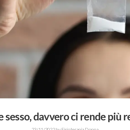
 sesso, davvero ci rende più r
23/11/2022
by
Fisioterapia Donna