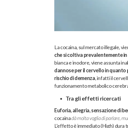
La cocaina, sul mercato illegale, 
che si coltiva prevalentemente in
bianca e inodore, viene assunta inal
dannose per il cervello in quanto
rischio di demenza
, infatti il cerv
funzionamento metabolico cerebral
Tra gli effetti ricercati
Euforia, allegria, sensazione di b
cocaina
dà molta voglia di parlare, mu
L’effetto è immediato (High) dura tra