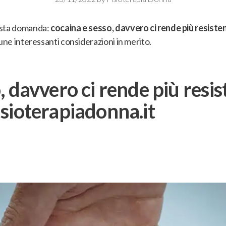
esta domanda:
cocaina e sesso, davvero ci rende più resisten
une interessanti considerazioni in merito.
, davvero ci rende più resis
sioterapiadonna.it