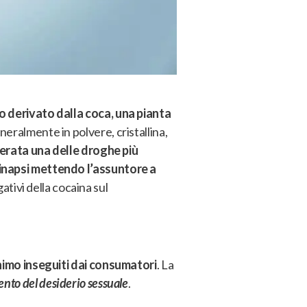
 derivato dalla coca, una pianta
neralmente in polvere, cristallina,
erata una delle droghe più
sinapsi mettendo l’assuntore a
gativi della cocaina sul
animo inseguiti dai consumatori
. La
nto del desiderio sessuale
.