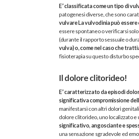
E’ classificata come un tipo di vu
patogenesi diverse, che sono carat
vulvare La vulvodinia può essere
essere spontaneo o verificarsi solo 
(durante il rapporto sessuale o dur
vulva) o, come nel caso che trattia
fisioterapia su questo disturbo spe
Il dolore clitorideo!
E’ caratterizzato da episodi dolo
significativa compromissione del
manifestarsi con altri dolori genitali
dolore clitorideo, uno localizzato e
significativo, angosciante e spess
una sensazione sgradevole ed emotiv