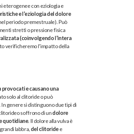
i eterogenee con eziologia e
ristiche e l’eziologia del dolore
nel periodo premestruale).
Può
nti stretti o pressione fisica
alizzata (coinvolgendo l’intera
o verificheremo l’impatto della
on provocati e causano una
to solo al clitoride o può
. In genere si distinguono due tipi di
litorideo soffrono di un
dolore
 e quotidiane
. Il dolore alla vulva è
 grandi labbra,
del clitoride
e