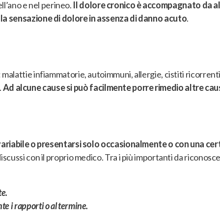
ell’ano e nel perineo.
Il dolore cronico è accompagnato da a
a sensazione di dolore in assenza di danno acuto
.
: malattie infiammatorie, autoimmuni, allergie, cistiti ricorrent
.
Ad alcune cause si può facilmente porre rimedio altre ca
variabile o presentarsi solo occasionalmente o con una ce
cussi con il proprio medico. Tra i più importanti da riconosce
te.
te i rapporti o al termine.