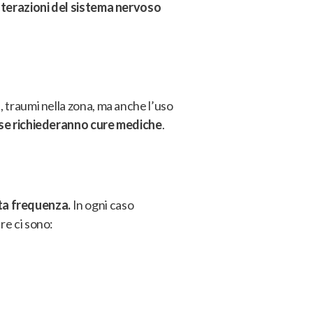
lterazioni del sistema nervoso
i, traumi nella zona, ma anche l’uso
use richiederanno cure mediche
.
rta frequenza.
In ogni caso
re ci sono: