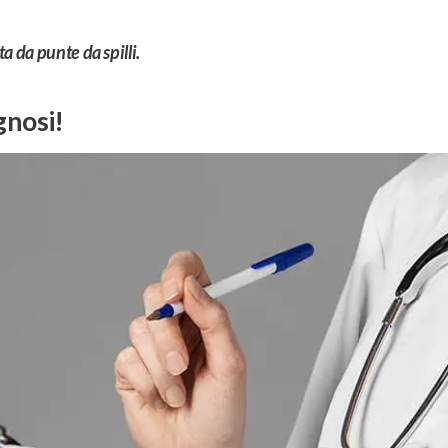
a da punte da spilli.
gnosi!