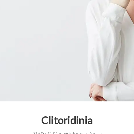
Clitoridinia
21/03/2022
by
Fisioterapia Donna