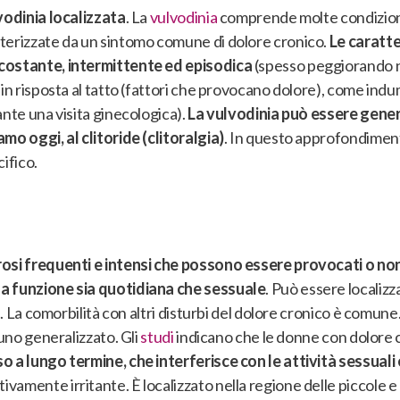
lvodinia localizzata
. La
vulvodinia
comprende molte condizion
terizzate da un sintomo comune di dolore cronico.
Le caratte
 costante, intermittente ed episodica
(spesso peggiorando 
in risposta al tatto
(fattori che provocano dolore),
come indume
ante una visita ginecologica).
La vulvodinia può essere gener
mo oggi, al clitoride (clitoralgia)
. In questo approfondiment
cifico.
rosi frequenti e intensi che possono essere provocati o n
la funzione sia quotidiana che sessuale
. Può essere localizza
.
La comorbilità con altri disturbi del dolore cronico è comune
 uno generalizzato. Gli
studi
indicano che le donne con dolore c
o a lungo termine, che interferisce con le attività sessuali
amente irritante. È localizzato nella regione delle piccole e