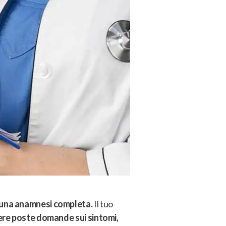
e una anamnesi completa.
Il tuo
re poste domande sui sintomi,