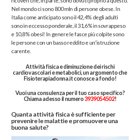
ricoveri che, in parte, sono dovuti proprio a questo.
Nel mondo ci sono 800 mln di persone obese. In
Italia come anticipato sono il 42,4% degli adulti
sono in eccesso ponderale, il 31,6% in sovrappeso
e 10,8% obesi! In genere le fasce più colpite sono
le persone con un basso reddito e un’istruzione
carente.
Attività fisica e diminuzione dei rischi
cardiovascolari e metabolici, un argomento che
Fisioterapiadonna.it conosce a fondo!
Vuoi una consulenza per il tuo caso specifico?
Chiama adesso il numero
3939054502
!
Quanta attività fisica è sufficiente per
prevenire le malattie e promuovere una
buona salute?