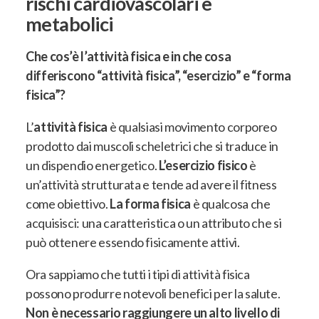
rischi cardiovascolari e
metabolici
Che cos’è l’attività fisica e in che cosa
differiscono “attività fisica”, “esercizio” e “forma
fisica”?
L’
attività fisica
è qualsiasi movimento corporeo
prodotto dai muscoli scheletrici che si traduce in
un dispendio energetico
.
L’esercizio fisico
è
un’attività strutturata e tende ad avere il fitness
come obiettivo
.
La forma fisica
è qualcosa che
acquisisci: una caratteristica o un attributo che si
può ottenere essendo fisicamente attivi
.
Ora sappiamo che tutti i tipi di attività fisica
possono produrre notevoli benefici per la salute.
Non è necessario raggiungere un alto livello di