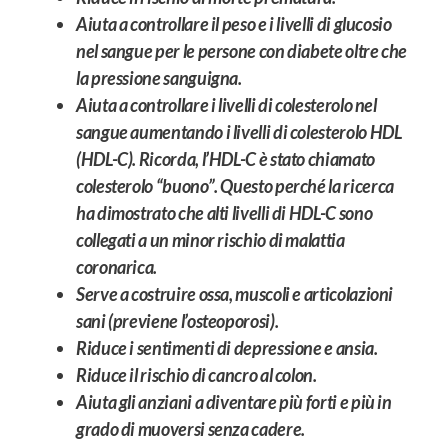
Aiuta a controllare il peso e i livelli di glucosio
nel sangue per le persone con diabete oltre che
la pressione sanguigna.
Aiuta a controllare i livelli di colesterolo nel
sangue aumentando i livelli di colesterolo HDL
(HDL-C). Ricorda, l’HDL-C è stato chiamato
colesterolo “buono”. Questo perché la ricerca
ha dimostrato che alti livelli di HDL-C sono
collegati a un minor rischio di malattia
coronarica.
Serve a costruire ossa, muscoli e articolazioni
sani (previene l’osteoporosi).
Riduce i sentimenti di depressione e ansia.
Riduce il rischio di cancro al colon.
Aiuta gli anziani a diventare più forti e più in
grado di muoversi senza cadere.