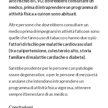
alto rischio di CVD, dovrebbero consultare un
medico, prima di intraprendere un programma di
attività fisica a cui non sono abituati
.
Altre persone che dovrebbero consultare un
medico prima di impegnarsi in attività faticose sono
quelle che fanno uso di tabacco o hanno due o più
fattori di rischio per malattie cardiovascolari
(tra cui ipertensione, colesterolo alto, storia
familiare di malattie cardiache o diabete)
.
Sarebbe prudente per le persone con patologie
ossee degenerative, o per le persone di mezza età
e anziane che intendono intraprendere un
programma di attività fisica vigorosa, ottenere
sempre il benestare di un medico.
Conclusioni