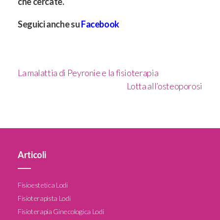
che cercate.
Seguici anche su
Facebook
La malattia di Peyronie e la fisioterapia
Lotta all’osteoporosi
Articoli
____
Fisioestetica Lodi
Fisioterapista Lodi
Fisioterapia Ginecologica Lodi