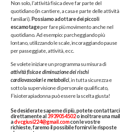
Non solo, l’attività fisica deve far parte del
quotidiano (in cantiere, a casa e parte delle attività
familiari).
Possiamo adottare dei piccoli
escamotage
per fare più movimento anche nel
quotidiano. Ad esempio:
parcheggiando più
lontano, utilizzando le scale, incoraggiando pause
per passeggiate, attività, ecc
.
Se volete iniziare un programma su misura di
attività fisica e diminuzione dei rischi
cardiovascolari e metabolici
, in tutta sicurezza e
sotto la supervisione di personale qualificato,
Fisioterapiadonna può essere la scelta giusta!
Se desiderate saperne di più, potete contattarci
direttamente al
3939054502
o inoltrare una mail
a
dvcgiusi224@gmail.com
con le vostre
richieste, faremo il possibile fornirvi le risposte