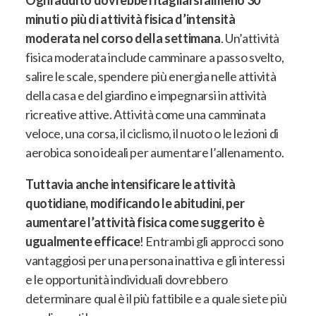
Ogni adulto dovrebbe ritagliarsi almeno 30
minuti o più di attività fisica d’intensità
moderata nel corso della settimana
. Un’attività
fisica moderata
include camminare a passo svelto,
salire le scale, spendere più energia nelle attività
della casa e del giardino e impegnarsi in attività
ricreative attive
. Attività come una camminata
veloce, una corsa, il ciclismo, il nuoto o le lezioni di
aerobica sono ideali per aumentare l’allenamento.
Tuttavia anche intensificare le attività
quotidiane, modificando le abitudini, per
aumentare l’attività fisica come suggerito è
ugualmente efficace
!
Entrambi gli approcci sono
vantaggiosi per una persona inattiva e gli interessi
e le opportunità individuali dovrebbero
determinare qual è il più fattibile e a quale siete più