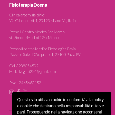
Fisioterapia Donna
Clinica artemisia clinic
:
Via G. Leopardi, 1, 20123 Milano MI, Italia
Preso il Centro Medico San Marco:
via Simone Martini 22/a, Milano
Presso il centro Medico Flebologica Pavia:
Piazzale Salvo D'Acquisto, 1, 27100 Pavia PV
Cel.
3939054502
Mail:
dvcgiusi224@gmail.com
P.iva 12465660152
Questo sito utilizza cookie in conformità alla policy
e cookie che rientrano nella responsabilità di terze
parti. Proseguendo nella navigazione acconsenti