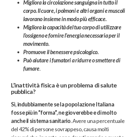
Migliora la circolazione sanguigna in tutto il
corpo. Il cuore, i polmoni e altri organi e muscoli
lavorano insieme in modo più efficace.
Migliora la capacità del tuo corpo di utilizzare
l’ossigeno e fornire l’energia necessaria per il
movimento.
Promuove il benessere psicologico.
Può aiutare i fumatori a ridurre o smettere di
fumare
.
L’inattività fisica è un problema di salute
pubblica?
Sì, indubbiamente se la popolazione Italiana
fosse più in “forma”, ne gioverebbe e di molto
anche il sistema sanitario
. Avere una percentuale
del 42% di persone sovrappeso, causa molti